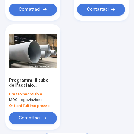
tubatura di titanio saldata
d'acciaio
marinato
Contattaci
Contattaci
Tubo in lega di nichel
Programmi il tubo
dell'acciaio
inossidabile 80s,
Prezzo:
negotiable
tubo del tubo
MOQ:
negoziazione
dell'acciaio
inossidabile del
Ottieni l'ultimo prezzo
grande diametro
Contattaci