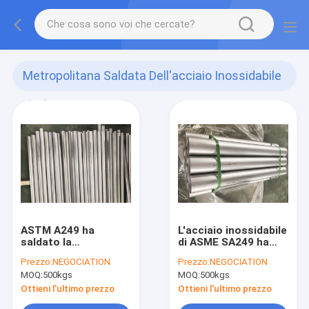
Metropolitana Saldata Dell'acciaio Inossidabile
(38)
ASTM A249 ha
L'acciaio inossidabile
saldato la
di ASME SA249 ha
metropolitana
saldato il tubo, tubo
Prezzo:
NEGOCIATION
Prezzo:
NEGOCIATION
dell'acciaio
saldato ss per gli
MOQ:
500kgs
MOQ:
500kgs
inossidabile
evaporatori con
temprata/ha
pellicola discendente
Ottieni l'ultimo prezzo
Ottieni l'ultimo prezzo
marinato TP304 1,5"