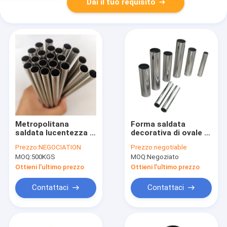
Dai il tuo requisito
Metropolitana
Forma saldata
saldata lucentezza di
decorativa di ovale di
acciaio inossidabile
Inox 316 della
Prezzo:
NEGOCIATION
Prezzo:
negotiable
per le guardie della
metropolitana di
MOQ:
500KGS
MOQ:
Negoziato
finestra decorative
acciaio inossidabile
per il corrimano
Ottieni l'ultimo prezzo
Ottieni l'ultimo prezzo
Contattaci
Contattaci