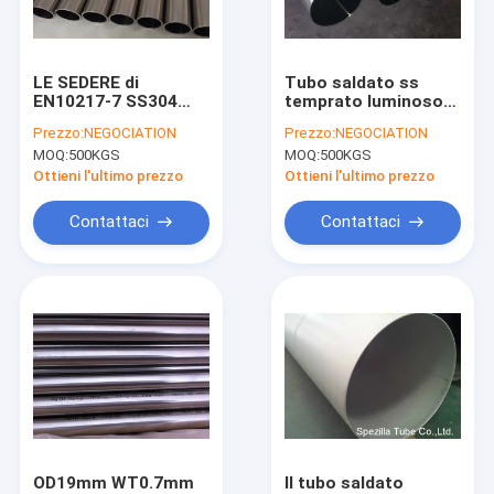
Giro della fabbrica
Controllo di qualità
LE SEDERE di
Tubo saldato ss
EN10217-7 SS304
temprato luminoso
Contattici
1,4301 hanno finito la
di ASTM A269 SS304
Prezzo:
NEGOCIATION
Prezzo:
NEGOCIATION
metropolitana
19x0.7mm
MOQ:
500KGS
MOQ:
500KGS
saldata di acciaio
Richieda una citazione
inossidabile
Ottieni l'ultimo prezzo
Ottieni l'ultimo prezzo
Contattaci
Contattaci
tubatura dell'acciaio inossidabile di precisione
Metropolitana saldata dell'acciaio inossidabile
tubo senza giunte dell'acciaio inossidabile
tubo dello scambiatore di calore dell'acciaio inossidabile
Tubatura idraulica degli ss
OD19mm WT0.7mm
Il tubo saldato