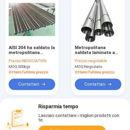
AISI 304 ha saldato la
Metropolitana
metropolitana
saldata laminata a
dell'acciaio
freddo di acciaio
Prezzo:
NEGOCIATION
Prezzo:
negotiable
inossidabile dentro
inossidabile che
MOQ:
500kgs
MOQ:
Negoziato
ASME rimosso perla
lucida tubo 304
SA249 63,5 X 2.11MM
Ottieni l'ultimo prezzo
Ottieni l'ultimo prezzo
Contattaci
Contattaci
Risparmia tempo
Lasciaci contattare i migliori prodotti con
te.