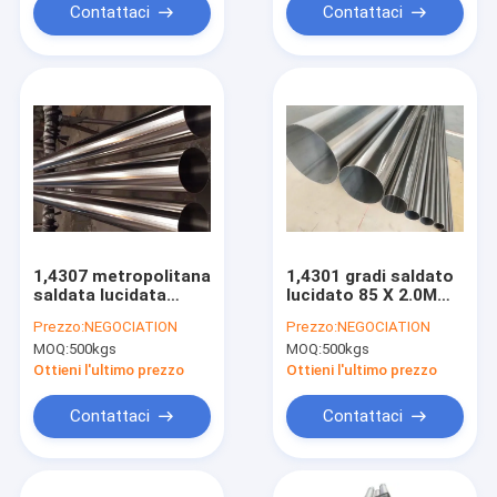
X BWG18 TIG
Contattaci
Contattaci
1,4307 metropolitana
1,4301 gradi saldato
saldata lucidata
lucidato 85 X 2.0MM
EN10357 104 x 2.0MM
di BACCANO 11850
Prezzo:
NEGOCIATION
Prezzo:
NEGOCIATION
dell'acciaio
dei tubi dell'acciaio
MOQ:
500kgs
MOQ:
500kgs
inossidabile per la
inossidabile
latteria
Ottieni l'ultimo prezzo
Ottieni l'ultimo prezzo
Contattaci
Contattaci