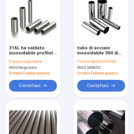
316L ha saldato
tubo di acciaio
inossidabile profilato
inossidabile 304 di
tondo per tubi il tubo
10mm intorno alla
Prezzo:
negotiable
Prezzo:
NEGOCIATION
capillare di Anneale
metropolitana
MOQ:
Negoziato
MOQ:
500KGS
capillare
Ottieni l'ultimo prezzo
Ottieni l'ultimo prezzo
Contattaci
Contattaci
Casa
Prodotti
Circa noi