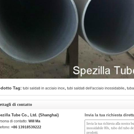
,
,
odotto Tag:
tubi saldati in acciaio inox
tubi saldati dell'acciaio inossidabile
tuba
ettagli di contatto
ezilla Tube Co., Ltd. (Shanghai)
Invia la tua richiesta diret
rsona di contatto:
Will Ma
lefono:
+86 13918539222