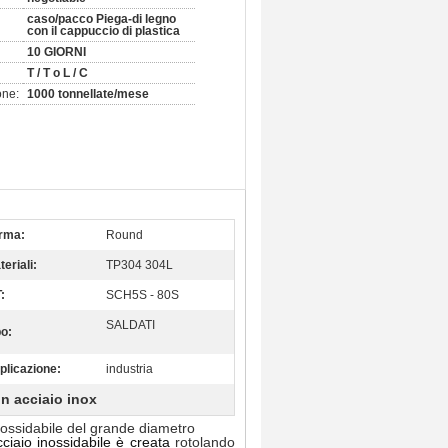
caso/pacco Piega-di legno
con il cappuccio di plastica
10 GIORNI
T / T o L / C
one:
1000 tonnellate/mese
rma:
Round
eriali:
TP304 304L
:
SCH5S - 80S
SALDATI
po:
plicazione:
industria
 in acciaio inox
inossidabile del grande diametro
cciaio inossidabile è creata
rotolando