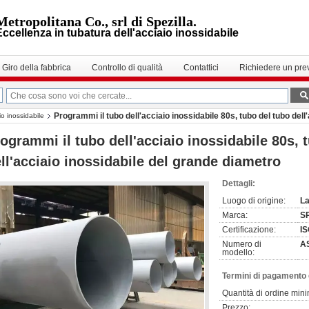
Metropolitana Co., srl di Spezilla.
Eccellenza in tubatura dell'acciaio inossidabile
Giro della fabbrica
Controllo di qualità
Contattici
Richiedere un pre
Programmi il tubo dell'acciaio inossidabile 80s, tubo del tubo del
io inossidabile
ogrammi il tubo dell'acciaio inossidabile 80s, 
ll'acciaio inossidabile del grande diametro
Dettagli:
Luogo di origine:
La
Marca:
S
Certificazione:
IS
Numero di
A
modello:
Termini di pagamento 
Quantità di ordine min
Prezzo: