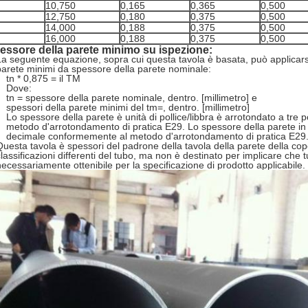
10,750
0,165
0,365
0,500
12,750
0,180
0,375
0,500
14,000
0,188
0,375
0,500
16,000
0,188
0,375
0,500
essore della parete minimo su ispezione:
La seguente equazione, sopra cui questa tavola è basata, può applicarsi 
parete minimi da spessore della parete nominale:
tn * 0,875 = il TM
Dove:
tn = spessore della parete nominale, dentro. [millimetro] e
spessori della parete minimi del tm=, dentro. [millimetro]
Lo spessore della parete è unità di pollice/libbra è arrotondato a tre
metodo d'arrotondamento di pratica E29. Lo spessore della parete in 
decimale conformemente al metodo d'arrotondamento di pratica E29
Questa tavola è spessori del padrone della tavola della parete della coper
classificazioni differenti del tubo, ma non è destinato per implicare che t
necessariamente ottenibile per la specificazione di prodotto applicabile.