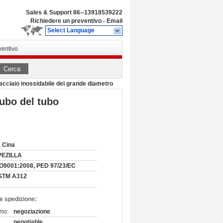
Sales & Support
86--13918539222
Richiedere un preventivo
-
Email
Select Language
ventivo
Cerca
l'acciaio inossidabile del grande diametro
tubo del tubo
 Cina
PEZILLA
O9001:2008, PED 97/23/EC
STM A312
e spedizione:
imo:
negoziazione
negotiable