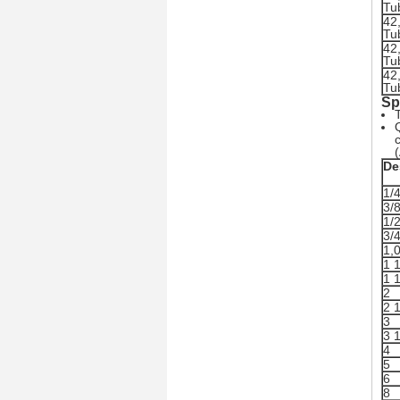
Tu
42
Tu
42,
Tu
42,
Tu
Sp
De
1/
3/
1/
3/
1,
1 
1 
2
2 
3
3 
4
5
6
8