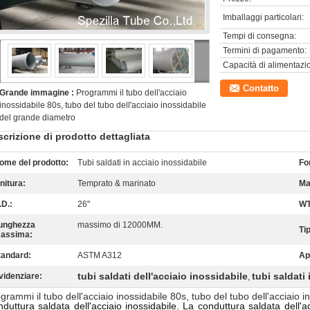
Imballaggi particolari:
Tempi di consegna:
Termini di pagamento:
Capacità di alimentazi
Contatto
Grande immagine :
Programmi il tubo dell'acciaio
inossidabile 80s, tubo del tubo dell'acciaio inossidabile
del grande diametro
crizione di prodotto dettagliata
ome del prodotto:
Tubi saldati in acciaio inossidabile
Fo
initura:
Temprato & marinato
Mat
.D.:
26"
WT
unghezza
massimo di 12000MM.
Ti
assima:
tandard:
ASTM A312
Ap
tubi saldati dell'acciaio inossidabile
tubi saldati
videnziare:
,
grammi il tubo dell'acciaio inossidabile 80s, tubo del tubo dell'acciaio 
duttura saldata dell'acciaio inossidabile. La conduttura saldata dell'a