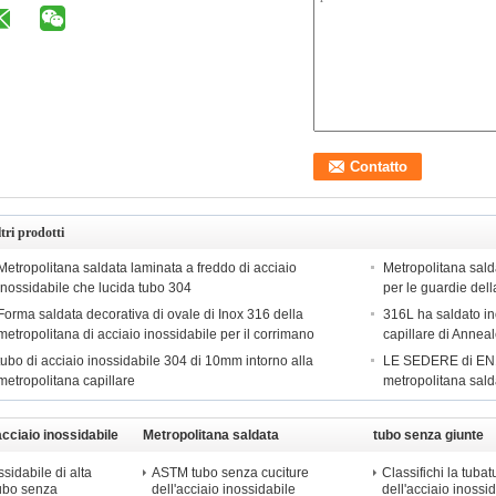
tri prodotti
Metropolitana saldata laminata a freddo di acciaio
Metropolitana sald
inossidabile che lucida tubo 304
per le guardie dell
Forma saldata decorativa di ovale di Inox 316 della
316L ha saldato ino
metropolitana di acciaio inossidabile per il corrimano
capillare di Annea
tubo di acciaio inossidabile 304 di 10mm intorno alla
LE SEDERE di EN1
metropolitana capillare
metropolitana sald
acciaio inossidabile
Metropolitana saldata
tubo senza giunte
dell'acciaio inossidabile
dell&#39;acciaio in
sidabile di alta
ASTM tubo senza cuciture
Classifichi la tubat
tubo senza
dell'acciaio inossidabile
dell'acciaio inossid