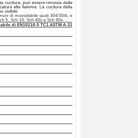
a cucitura, può essere rimossa dalla
catura alla fiamma. La cucitura della
 visibile.
uni di inossidabile quali 304/304L e
ch 5, Sch 10, Sch 40s e Sch 80s.
dabile di EN10216-5 TC1 ASTM A-312
In azione
#
#
#
#
#
#
#
#
#
#
#
#