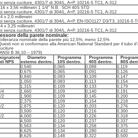
bi senza cuciture, 4301/7 di 304/L, A+P, 10216-5 TC1, A-312
,16 x 3,56 millimetri 1 1/4" N.B.: SCH 40S STD
bi senza cuciture, 4301/7 di 304/L, A+P, 10216-5 TC1, A-312
4 x 2,0 millimetri
bi senza cuciture, 4301/7 di 304/L, A+P, EN-ISO1127 D3/T3, 10216-5 
4 x 3,25 millimetri
bi senza cuciture, 4301/7 di 304/L, A+P, 10216-5 TC1, A-312
essore della parete nominale:
Tolleranza nominale della parete più 12,5%, meno 12,5%
Questi non si conformano alla American National Standard per il tubo d'
cuciture
(ANSI B 36,10 – 1979)
signatore
Diametro
Programma
Programma
Progra
di NPS
esterno dentro.
10S dentro.
40S dentro.
80S dent
4
0,540
0,065
0,088
0,119
8
0,675
0,065
0,091
0,126
2
0,840
0,083
0,109
0,147
4
1,050
0,083
0,113
0,154
0
1,315
0,109
0,133
0,179
1/4
1,660
0,109
0,140
0,191
1/2
1,900
0,109
0,145
0,200
2,375
0,109
0,154
0,218
1/2
2,875
0,120
0,203
0,276
3,500
0,120
0,216
0,300
1/2
4,000
0,120
0,226
0,318
4,500
0,120
0,237
0,337
5,563
0,134
0,258
0,375
6,625
0,134
0,280
0,432
8,625
0,148
0,322
0,500