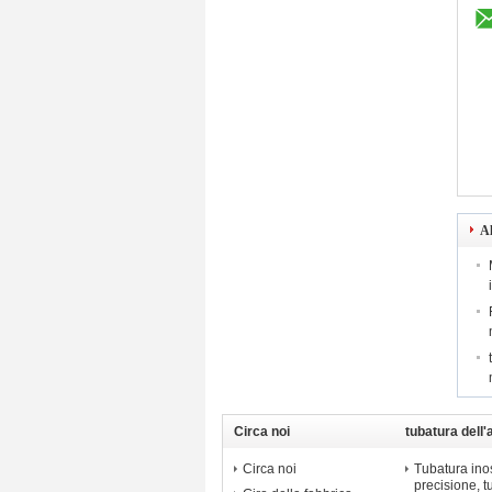
Al
Circa noi
tubatura dell'
di precisione
Circa noi
Tubatura inos
precisione, 