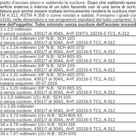
piatto d'acciaio piano e saldando la cucitura
. Dopo che saldando quest
erficie esterna o interna di un tubo facendo uso di una lama di scric
datura può anche essere trattata termicamente rendere la cucitura meno
M A 312, ASTM A 358 o come rotolati e saldati. Forniamo i gradi com
/316L nelle dimensioni e nei programmi standard del tubo compreso S
me dell'oggetto:
Tubo rotondo senza cuciture dell'acciaio inossi
2 x 2,0 millimetri
bi senza cuciture, 4301/7 di 304/L, A+P, D3/T3, 10216-5 TC1, A-312
72 x 1,65 millimetri 1/4" N.B.: SCH 10S
bi senza cuciture, 4301/7 di 304/L, A+P, 10216-5 TC1, A-312
,72 x 2,24 millimetri 1/4" N.B.: SCH 40S STD
bi senza cuciture, 4301/7 di 304/L, A+P, 10216-5 TC1, A-312
,72 x 3,02 millimetri 1/4" N.B.: SCH 80S XS
bi senza cuciture, 4301/7 di 304/L, A+P, 10216-5 TC1, A-312
15 x 1,65 millimetri 3/8" N.B.: SCH 10S
bi senza cuciture, 4301/7 di 304/L, A+P, 10216-5 TC1, A-312
,15 x 2,31 millimetri 3/8" N.B.: SCH 40S STD
bi senza cuciture, 4301/7 di 304/L, A+P, 10216-5 TC1, A-312
nsegna seguente: 20.07.2016
,15 x 3,20 millimetri 3/8" N.B.: SCH 80S XS
bi senza cuciture, 4301/7 di 304/L, A+P, 10216-5 TC1, A-312
3 x 2,0 millimetri 1/2» N.B.: SCH 10S
bi senza cuciture, 4301/7 di 304/L, A+P, 10216-5 TC1, A-312
3 x 2,65 millimetri
bi senza cuciture, 4301/7 di 304/L, A+P, 10216-5 TC1, A-312
,34 x 3,73 millimetri 1/2» N.B.: SCH 80S XS
bi senza cuciture, 4301/7 di 304/L, A+P, 10216-5 TC1, A-312
,34 x 4,78 millimetri 1/2» N.B.: SCH 160
bi senza cuciture, 4301/7 di 304/L, A+P, 10216-5 TC1, A-312
,34 x 7,47 millimetri 1/2» N.B.: SCH XXS