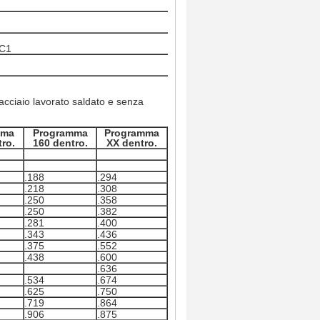
#
#
TC1
#
acciaio lavorato saldato e senza
mma
Programma
Programma
ro.
160 dentro.
XX dentro.
.188
.294
.218
.308
.250
.358
.250
.382
.281
.400
.343
.436
.375
.552
.438
.600
.636
.534
.674
.625
.750
.719
.864
.906
.875