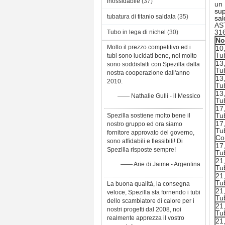
inossidabile
(37)
un 
sup
tubatura di titanio saldata
(35)
sal
AST
316
Tubo in lega di nichel
(30)
No
Molto il prezzo competitivo ed i
10,
Tu
tubi sono lucidati bene, noi molto
13,
sono soddisfatti con Spezilla dalla
Tu
nostra cooperazione dall'anno
13
2010.
Tu
13
—— Nathalie Gulli - il Messico
Tu
17,
Tu
Spezilla sostiene molto bene il
17
nostro gruppo ed ora siamo
Tu
fornitore approvato del governo,
Co
sono affidabili e flessibili! Di
17
Spezilla risposte sempre!
Tu
21,
—— Arie di Jaime - Argentina
Tu
21,
Tu
La buona qualità, la consegna
21
veloce, Spezilla sta fornendo i tubi
Tu
dello scambiatore di calore per i
21
nostri progetti dal 2008, noi
Tu
realmente apprezza il vostro
21