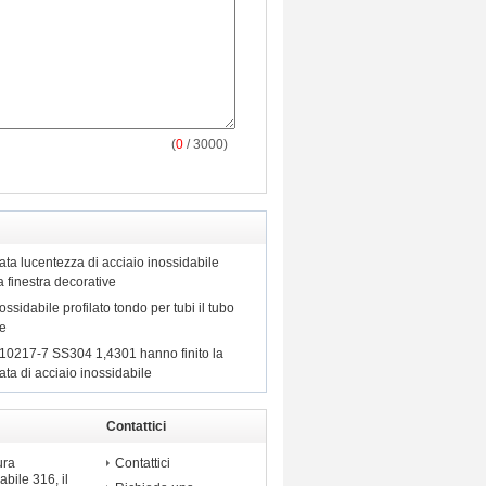
(
0
/ 3000)
ata lucentezza di acciaio inossidabile
a finestra decorative
ssidabile profilato tondo per tubi il tubo
le
0217-7 SS304 1,4301 hanno finito la
ata di acciaio inossidabile
Contattici
ossidabile
ura
Contattici
abile 316, il