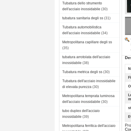
Tubatura dello strumento
dell'acciaio inossidabile
(30)
tubatura sanitaria degli ss
(31)
Tubatura automobilistica
dell'acciaio inossidabile
(34)
Metropolitana capillare degli ss
(35)
tubatura arrotolata dell'acciaio
Des
inossidabile
(38)
N
Tubatura metrica degli ss
(30)
F
Tubatura dell'acciaio inossidabile
O
di elevata purezza
(30)
L
Metropolitana temprata luminosa
m
dell'acciaio inossidabile
(30)
s
tubo duplex dell'acciaio
inossidabile
(39)
E
Pro
Metropolitana ferritica dell'acciaio
Con