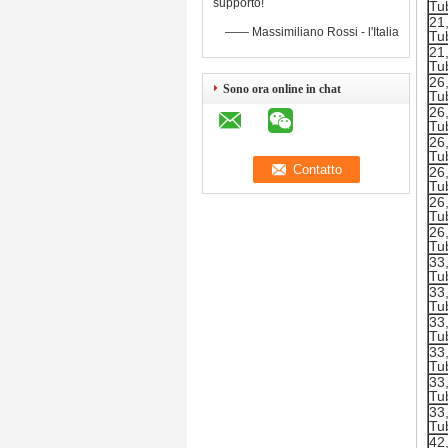
supporto!
Tu
21
—— Massimiliano Rossi - l'Italia
Tu
21
Tu
26,
Sono ora online in chat
Tu
26
Tu
26,
Tu
26,
Tu
26
Tu
26,
Tu
33,
Tu
33
Tu
33,
Tu
33,
Tu
33
Tu
33,
Tu
42,