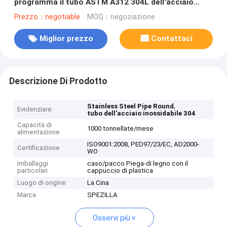
programma il tubo ASTM A312 304L dell'acciaio
inossidabile 10
Prezzo：negotiable
MOQ：negoziazione
Miglior prezzo
Contattaci
Descrizione Di Prodotto
,
Stainless Steel Pipe Round
Evidenziare
tubo dell'acciaio inossidabile 304
Capacità di
1000 tonnellate/mese
alimentazione
ISO9001:2008, PED97/23/EC, AD2000-
Certificazione
WO
Imballaggi
caso/pacco Piega-di legno con il
particolari
cappuccio di plastica
Luogo di origine
La Cina
Marca
SPEZILLA
Osservi più