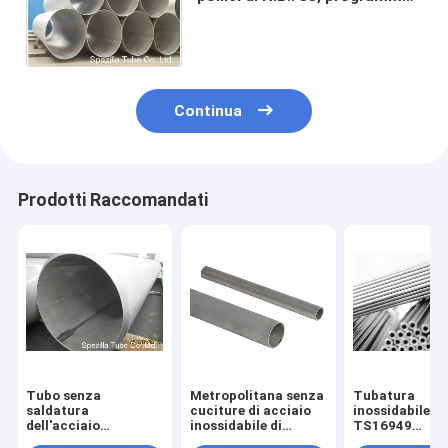
il tubo ASTM A312 304L
dell'acciaio inossidabile 10
Continua
Prodotti Raccomandati
Tubo senza
Metropolitana senza
Tubatura
saldatura
cuciture di acciaio
inossidabile di
dell'acciaio
inossidabile di
TS16949
inossidabile dello
EN10216-5 A312
25.4x2.11mm