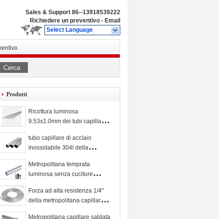
Sales & Support
86--13918539222
Richiedere un preventivo
-
Email
Select Language
ventivo
Cerca
Prodotti
Ricottura luminosa
9.53x1.0mm dei tubi capillari di
TP304 304L 316L ss
tubo capillare di acciaio
inossidabile 304l della
metropolitana capillare ASTM
Metropolitana temprata
A269 304 di alta precisione ss
luminosa senza cuciture
di 8x1mm
trafilata a freddo di acciaio
Forza ad alta resistenza 1/4"
inossidabile della
della metropolitana capillare di
metropolitana capillare di 316
TP316L ss» tubatura senza
ss
Metropolitana capillare saldata