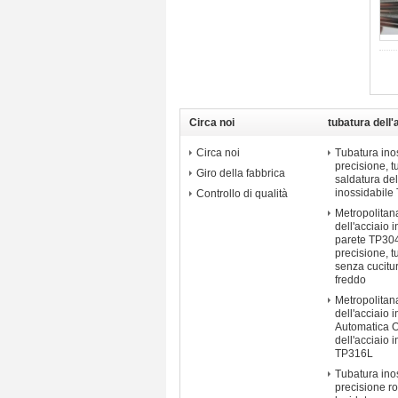
Circa noi
tubatura dell'
di precisione
Circa noi
Tubatura inos
precisione, 
Giro della fabbrica
saldatura del
inossidabile
Controllo di qualità
Metropolitana
dell'acciaio 
parete TP304
precisione, t
senza cucitu
freddo
Metropolitan
dell'acciaio 
Automatica 
dell'acciaio 
TP316L
Tubatura inos
precisione r