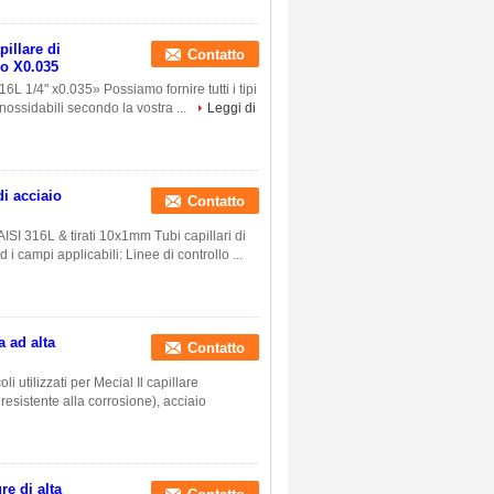
pillare di
Contatto
do X0.035
316L 1/4" x0.035» Possiamo fornire tutti i tipi
 inossidabili secondo la vostra ...
Leggi di
i acciaio
Contatto
AISI 316L & tirati 10x1mm Tubi capillari di
i campi applicabili: Linee di controllo ...
a ad alta
Contatto
i utilizzati per Mecial Il capillare
esistente alla corrosione), acciaio
re di alta