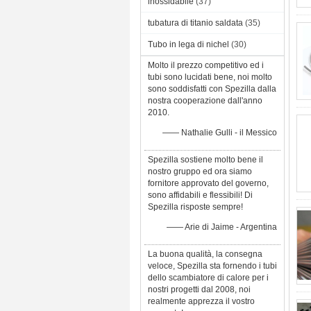
inossidabile
(37)
tubatura di titanio saldata
(35)
Tubo in lega di nichel
(30)
Molto il prezzo competitivo ed i
tubi sono lucidati bene, noi molto
sono soddisfatti con Spezilla dalla
nostra cooperazione dall'anno
2010.
—— Nathalie Gulli - il Messico
Spezilla sostiene molto bene il
nostro gruppo ed ora siamo
fornitore approvato del governo,
sono affidabili e flessibili! Di
Spezilla risposte sempre!
—— Arie di Jaime - Argentina
La buona qualità, la consegna
veloce, Spezilla sta fornendo i tubi
dello scambiatore di calore per i
nostri progetti dal 2008, noi
realmente apprezza il vostro