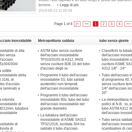
freddo I tubi capillari è un tubo lungo e stretto del diametr
termine ...
Leggi di più
2019-09-23 11:05:58
Page 1 of 4
|<
<<
1
2
3
4
>>
acciaio inossidabile
Metropolitana saldata
tubo senza giunte
dell'acciaio inossidabile
dell&#39;acciaio in
sidabile di alta
ASTM tubo senza cuciture
Classifichi la tubat
tubo senza
dell'acciaio inossidabile
dell'acciaio inossid
l'acciaio
TP310/310S di A312, ANSI
tubo inossidabile 
 Tp304/304l
senza cuciture B36.10 del tubo
cuciture ASME S
d'acciaio degli ss
A312 1/8" - 24"
 sottile
inossidabile della
Programmi il tubo dell'acciaio
Tubo dell'acciaio i
 316L di
inossidabile 5S, tubi saldati
di programma 40, 
ubo d'acciaio
austenitici non temprati
senza cuciture te
re laminato a
dell'acciaio inossidabile
1/4" dell'acciaio in
20"
Programmi il tubo dell'acciaio
a rotonda
inossidabile 80s, tubo del tubo
La metropolitana r
inossidabile di
dell'acciaio inossidabile del
pollici di N.B.: ss,
OD12mm, tubatura
grande diametro
tubo ASTM A312 3
inossidabile
dell'acciaio inossi
La tubatura dell'acciaio
inossidabile di ASME SA312
Tubo senza saldat
sidabile di
TP321/316, lucidata 304 ha
dell'acciaio inossi
otonda di
saldato il tubo d'acciaio
scambiatore di cal