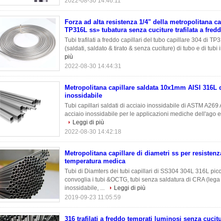
2022-08-30 14:46:11
Forza ad alta resistenza 1/4" della metropolitana ca
TP316L ss» tubatura senza cuciture trafilata a fred
Tubi trafilati a freddo capillari del tubo capillare 304 di TP
(saldati, saldato & tirato & senza cuciture) di tubo e di tubi
più
2022-08-30 14:44:31
Metropolitana capillare saldata 10x1mm AISI 316L d
inossidabile
Tubi capillari saldati di acciaio inossidabile di ASTM A269 
acciaio inossidabile per le applicazioni mediche dell'ago ed 
Leggi di più
2022-08-30 14:42:18
Metropolitana capillare di diametri ss per resistenz
temperatura medica
Tubi di Diamters dei tubi capillari di SS304 304L 316L piccol
convoglia i tubi &OCTG, tubi senza saldatura di CRA (lega r
inossidabile, ...
Leggi di più
2019-09-23 11:05:59
316 trafilati a freddo temprati luminosi senza cucitu