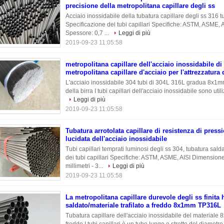
precisione della metropolitana capillare degli ss
Acciaio inossidabile della tubatura capillare degli ss 316 t
Specificazione dei tubi capillari Specifiche: ASTM, ASM
Spessore: 0,7 ...
Leggi di più
2019-09-23 11:05:58
metropolitana capillare dell'acciaio inossidabile d
metropolitana capillare d'acciaio per l'attrezzatura 
L'acciaio inossidabile 304 tubi di 304L 316L gradua 8x1mm
della birra I tubi capillari dell'acciaio inossidabile sono util
Leggi di più
2019-09-23 11:05:58
Tubatura arrotolata capillare di resistenza di press
lucidata dell'acciaio inossidabile
Tubi capillari temprati luminosi degli ss 304, tubatura sald
dei tubi capillari Specifiche: ASTM, ASME, AISI Dimens
millimetri - 3...
Leggi di più
2019-09-23 11:05:58
La metropolitana capillare durevole degli ss finita 
saldato/materiale trafilato a freddo 8x1mm TP316L
Tubatura capillare dell'acciaio inossidabile del materiale 