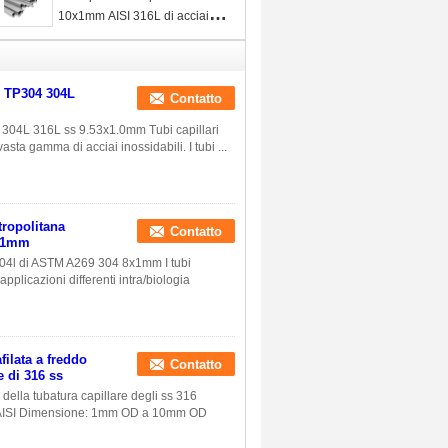
cuciture trafilata a freddo
10x1mm AISI 316L di acciaio
X0.035
inossidabile
i TP304 304L
Contatto
304 304L 316L ss 9.53x1.0mm Tubi capillari
sta gamma di acciai inossidabili. I tubi ...
tropolitana
Contatto
8x1mm
 304l di ASTM A269 304 8x1mm I tubi
 applicazioni differenti intra/biologia
ilata a freddo
Contatto
e di 316 ss
 della tubatura capillare degli ss 316
E, AISI Dimensione: 1mm OD a 10mm OD