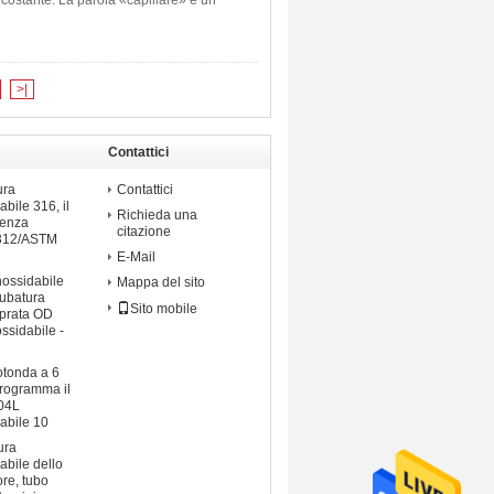
o costante. La parola «capillare» è un
>|
Contattici
ossidabile
ura
Contattici
abile 316, il
Richieda una
senza
citazione
A312/ASTM
E-Mail
nossidabile
Mappa del sito
tubatura
Sito mobile
mprata OD
ossidabile -
otonda a 6
 programma il
04L
dabile 10
ura
dabile dello
ore, tubo