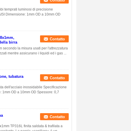
Contatto
ubi temprati luminosi di precisione
E, AISI Dimensione: 1mm OD a 10mm OD
i 8x1mm,
Contatto
della birra
 secondo la misura usati per l'attrezzatura
izzati mentre assicurano i liquidi ed i gas ...
ione, tubatura
Contatto
ata dell'acciaio inossidabile Specificazione
ione: 1mm OD a 10mm OD Spessore: 0,7
ha
Contatto
8x1mm TP316L finita saldata & trafilata a