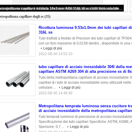
icottura luminosa 9.53x1.0mm dei tubi capillari di TP304 304L 316L ss
tropolitana capillare degli ss
(35)
Ricottura luminosa 9.53x1.0mm dei tubi capillari d
316L ss
Tubi trafilati a freddo di Precison dei tubi capillari di TP
con un foro massimo di 0,0158 dentro., disponibile in una va
Leggi di più
2022-08-30 14:52:10
tubo capillare di acciaio inossidabile 304l della me
capillare ASTM A269 304 di alta precisione ss di 
Tubi della metropolitana capillare di acciaio inossidabile
capillari & i tubi di acciaio inossidabile sono utilizzati nelle
cellulare ...
Leggi di più
2022-08-30 14:48:30
Metropolitana temprata luminosa senza cuciture traf
di acciaio inossidabile della metropolitana capillar
Tubi temprati luminosi di precisione di acciaio inossidabile
Specificazione dei tubi capillari Specifiche: ASTM, ASM
Spessore: 0,7 ...
Leggi di più