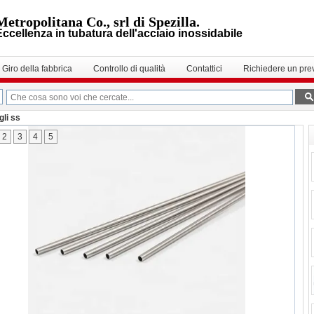
Metropolitana Co., srl di Spezilla.
Eccellenza in tubatura dell'acciaio inossidabile
Giro della fabbrica
Controllo di qualità
Contattici
Richiedere un pre
gli ss
2
3
4
5