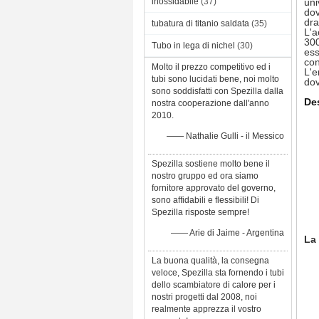
inossidabile
(37)
uni
dov
dra
tubatura di titanio saldata
(35)
L'a
300
Tubo in lega di nichel
(30)
ess
con
Molto il prezzo competitivo ed i
L'e
tubi sono lucidati bene, noi molto
dov
sono soddisfatti con Spezilla dalla
De
nostra cooperazione dall'anno
2010.
—— Nathalie Gulli - il Messico
Spezilla sostiene molto bene il
nostro gruppo ed ora siamo
fornitore approvato del governo,
sono affidabili e flessibili! Di
Spezilla risposte sempre!
—— Arie di Jaime - Argentina
La 
La buona qualità, la consegna
veloce, Spezilla sta fornendo i tubi
dello scambiatore di calore per i
nostri progetti dal 2008, noi
realmente apprezza il vostro