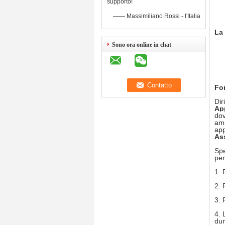
supporto!
—— Massimiliano Rossi - l'Italia
La 
Sono ora online in chat
For
Diri
App
dov
amp
app
Ass
Spe
per
1.
2.
3.
4.
dur