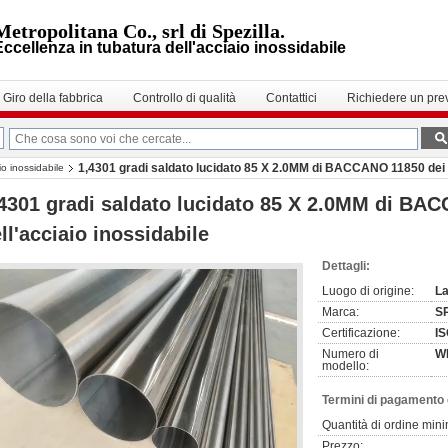
Metropolitana Co., srl di Spezilla.
Eccellenza in tubatura dell'acciaio inossidabile
Giro della fabbrica
Controllo di qualità
Contattici
Richiedere un pre
1,4301 gradi saldato lucidato 85 X 2.0MM di BACCANO 11850 dei tu
io inossidabile
4301 gradi saldato lucidato 85 X 2.0MM di BAC
ll'acciaio inossidabile
Dettagli:
Luogo di origine:
La
Marca:
S
Certificazione:
IS
Numero di
W
modello:
Termini di pagamento 
Quantità di ordine min
Prezzo: