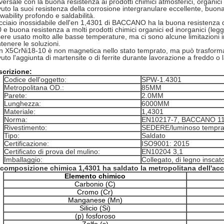
versale con la buona resistenza ai prodotti chimici atmosferici, organi
uto la suoi resistenza della corrosione intergranulare eccellente, buon
wability profondo e saldabilità.
cciaio inossidabile dell'en 1,4301 di BACCANO ha la buona resistenza d
 e buona resistenza a molti prodotti chimici organici ed inorganici (le
ere usato molto alle basse temperature, ma ci sono alcune limitazioni in
tenere le soluzioni.
n X5CrNi18-10 è non magnetica nello stato temprato, ma può trasforma
uto l'aggiunta di martensite o di ferrite durante lavorazione a freddo o 
scrizione:
Codice dell'oggetto:
SPW-1.4301
Metropolitana OD.:
85MM
Parete:
2.0MM
Lunghezza:
6000MM
Materiale:
1,4301
Norma:
EN10217-7, BACCANO 1
Rivestimento:
SEDERE/luminoso temprat
Tipo:
Saldato
Certificazione:
ISO9001: 2015
Certificato di prova del mulino:
EN10204 3,1
Imballaggio:
Collegato, di legno inscat
composizione chimica 1,4301 ha saldato la metropolitana dell'acc
Elemento chimico
Carbonio (C)
Cromo (Cr)
Manganese (Mn)
Silicio (Si)
(p) fosforoso