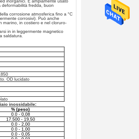
ci ed inorganici. È ampiamente usato
a deformabilità fredda, buon
ella corrosione atmosferica fino a °C
ggermente corrosivi). Può anche
 marino, in costiero e nel cloruro-
rsi in in leggermente magnetico
la saldatura.
1850
o. OD lucidato
olato
iaio inossidabile:
% (peso)
0.0 -
0,08
17.500 -
19,50
0.0 -
2,00
0.0 -
1,00
0.0 -
0,05