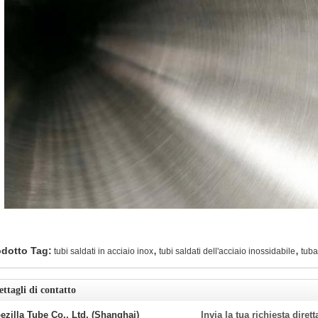
,
,
odotto Tag:
tubi saldati in acciaio inox
tubi saldati dell'acciaio inossidabile
tuba
ettagli di contatto
ezilla Tube Co., Ltd. (Shanghai)
Invia la tua richiesta diret