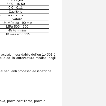
0.0 -
0,03
8.00 -
10,50
0.0 -
0,11
Equilibrio
io inossidabile:
Valore
Un MPa da 190 min
MPa 500 - 700
45 % minimi
HB massimo 215
, acciaio inossidabile dell'en 1,4301 è
bi auto, in attrezzatura medica, negli
. al seguenti processo ed ispezione
a, prova scintillante, prova di