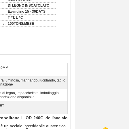
DI LEGNO INSCATOLATO
Ex-mulino 15 - 30DAYS
T / T, L / C
one:
100TONS/MESE
2.0MM
ura luminosa, marinando, lucidando, taglio
inazione
a di legno, impacchettata, imballaggio
sportazione disponibile
ET
politana il OD 240G dell'acciaio
 un acciaio inossidabile austenitico