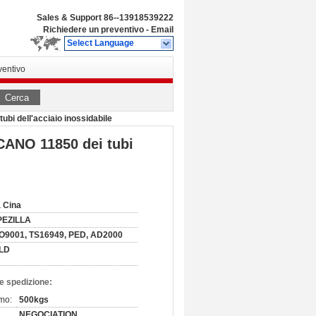
Sales & Support
86--13918539222
Richiedere un preventivo
-
Email
Select Language
ventivo
Cerca
bi dell'acciaio inossidabile
CANO 11850 dei tubi
 Cina
PEZILLA
O9001, TS16949, PED, AD2000
LD
e spedizione:
imo:
500kgs
NEGOCIATION