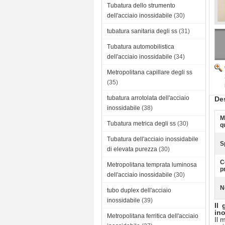
Tubatura dello strumento
dell'acciaio inossidabile
(30)
tubatura sanitaria degli ss
(31)
Tubatura automobilistica
dell'acciaio inossidabile
(34)
Metropolitana capillare degli ss
(35)
tubatura arrotolata dell'acciaio
Des
inossidabile
(38)
M
Tubatura metrica degli ss
(30)
q
Tubatura dell'acciaio inossidabile
S
di elevata purezza
(30)
C
Metropolitana temprata luminosa
p
dell'acciaio inossidabile
(30)
N
tubo duplex dell'acciaio
inossidabile
(39)
Il
ino
Metropolitana ferritica dell'acciaio
Il 