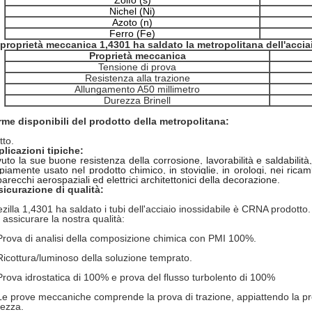
Zolfo (s)
Nichel (Ni)
Azoto (n)
Ferro (Fe)
proprietà meccanica 1,4301 ha saldato la metropolitana dell'accia
Proprietà meccanica
Tensione di prova
Resistenza alla trazione
Allungamento A50 millimetro
Durezza Brinell
me disponibili del prodotto della metropolitana:
tto.
licazioni tipiche:
uto la sue buone resistenza della corrosione, lavorabilità e saldabilità
iamente usato nel prodotto chimico, in stoviglie, in orologi, nei ricam
arecchi aerospaziali ed elettrici architettonici della decorazione.
icurazione di qualità:
zilla 1,4301 ha saldato i tubi dell'acciaio inossidabile è CRNA prodotto
 assicurare la nostra qualità:
Prova di analisi della composizione chimica con PMI 100%.
Ricottura/luminoso della soluzione temprato.
Prova idrostatica di 100% e prova del flusso turbolento di 100%
Le prove meccaniche comprende la prova di trazione, appiattendo la prov
ezza.