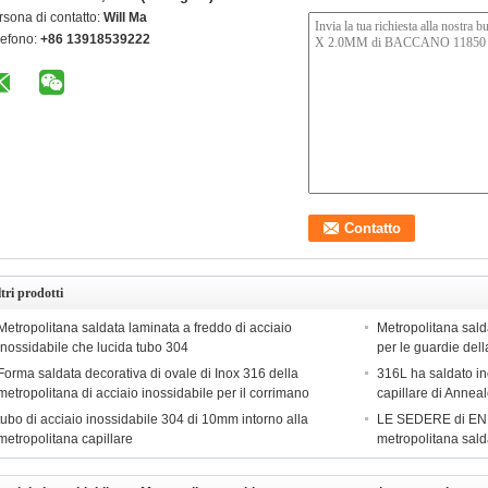
rsona di contatto:
Will Ma
lefono:
+86 13918539222
tri prodotti
Metropolitana saldata laminata a freddo di acciaio
Metropolitana sald
inossidabile che lucida tubo 304
per le guardie dell
Forma saldata decorativa di ovale di Inox 316 della
316L ha saldato ino
metropolitana di acciaio inossidabile per il corrimano
capillare di Annea
tubo di acciaio inossidabile 304 di 10mm intorno alla
LE SEDERE di EN1
metropolitana capillare
metropolitana sald