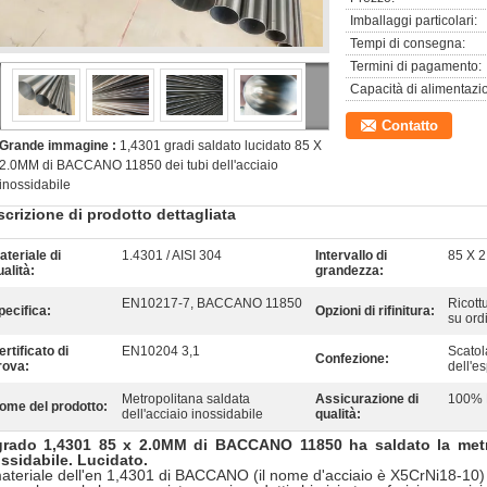
Imballaggi particolari:
Tempi di consegna:
Termini di pagamento:
Capacità di alimentazi
Contatto
Grande immagine :
1,4301 gradi saldato lucidato 85 X
2.0MM di BACCANO 11850 dei tubi dell'acciaio
inossidabile
crizione di prodotto dettagliata
ateriale di
1.4301 / AISI 304
Intervallo di
85 X 
ualità:
grandezza:
EN10217-7, BACCANO 11850
Ricott
pecifica:
Opzioni di rifinitura:
su ord
ertificato di
EN10204 3,1
Scatol
Confezione:
rova:
dell'e
Metropolitana saldata
Assicurazione di
100% 
ome del prodotto:
dell'acciaio inossidabile
qualità:
 grado 1,4301 85 x 2.0MM di BACCANO 11850 ha saldato la metro
ssidabile. Lucidato.
materiale dell'en 1,4301 di BACCANO (il nome d'acciaio è X5CrNi18-10) è