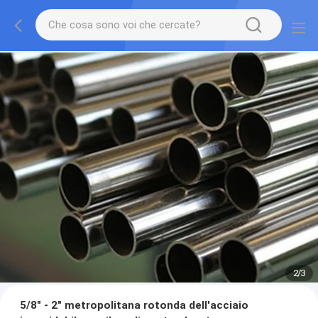
2
/
3
5/8" - 2" metropolitana rotonda dell'acciaio