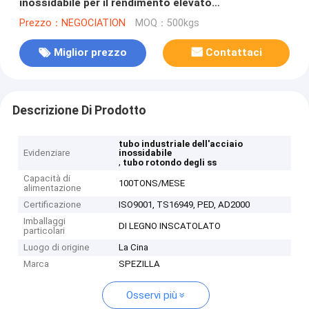
inossidabile per il rendimento elevato
automobilistico di ASME SA268
Prezzo：NEGOCIATION
MOQ：500kgs
Miglior prezzo
Contattaci
Descrizione Di Prodotto
tubo industriale dell'acciaio
Evidenziare
inossidabile
,
tubo rotondo degli ss
Capacità di
100TONS/MESE
alimentazione
Certificazione
ISO9001, TS16949, PED, AD2000
Imballaggi
DI LEGNO INSCATOLATO
particolari
Luogo di origine
La Cina
Marca
SPEZILLA
Osservi più