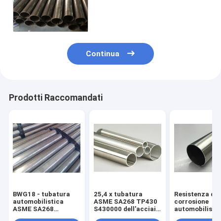
inossidabile per il rendimento
elevato automobilistico di
ASME SA268
Continua
Prodotti Raccomandati
BWG18 - tubatura
25,4 x tubatura
Resistenza del
automobilistica
ASME SA268 TP430
corrosione
ASME SA268
S430000 dell'acciaio
automobilistic
TP409L TP439
inossidabile di
usura della tu