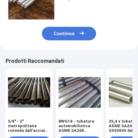
inossidabile di lunghezza
automobilistica della tubatura
6096mm
Continua
Prodotti Raccomandati
5/8" - 2"
BWG18 - tubatura
25,4 x tubatur
metropolitana
automobilistica
ASME SA268 
rotonda dell'acciaio
ASME SA268
S430000 dell'a
inossidabile per il
TP409L TP439
inossidabile di