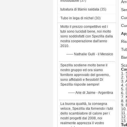
inossidabile
(37)
Arr
tubatura di titanio saldata
(35)
Sen
Cuc
Tubo in lega di nichel
(30)
Cuc
Molto il prezzo competitivo ed i
tubi sono lucidati bene, noi molto
App
sono soddisfatti con Spezilla dalla
nostra cooperazione dall'anno
Ris
2010.
Tub
—— Nathalie Gulli - il Messico
Bar
Sca
Spezilla sostiene molto bene il
Car
nostro gruppo ed ora siamo
1. 
fornitore approvato del governo,
2. 
sono affidabili e flessibili! Di
3. 
Spezilla risposte sempre!
4. 
5. 
—— Arie di Jaime - Argentina
6. 
7. 
8. 
La buona qualità, la consegna
9. 
veloce, Spezilla sta fornendo i tubi
10.
11.
dello scambiatore di calore per i
12.
nostri progetti dal 2008, noi
13.
realmente apprezza il vostro
Tub