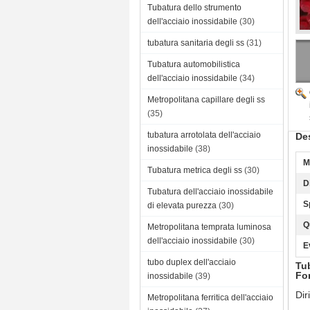
Tubatura dello strumento
dell'acciaio inossidabile
(30)
tubatura sanitaria degli ss
(31)
Tubatura automobilistica
dell'acciaio inossidabile
(34)
Metropolitana capillare degli ss
(35)
tubatura arrotolata dell'acciaio
Des
inossidabile
(38)
M
Tubatura metrica degli ss
(30)
D
Tubatura dell'acciaio inossidabile
S
di elevata purezza
(30)
Q
Metropolitana temprata luminosa
dell'acciaio inossidabile
(30)
E
tubo duplex dell'acciaio
Tu
For
inossidabile
(39)
Dir
Metropolitana ferritica dell'acciaio