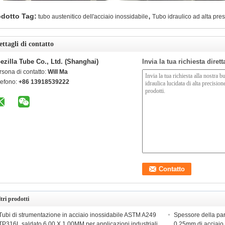
,
odotto Tag:
tubo austenitico dell'acciaio inossidabile
Tubo idraulico ad alta pre
ettagli di contatto
ezilla Tube Co., Ltd. (Shanghai)
Invia la tua richiesta diret
rsona di contatto:
Will Ma
lefono:
+86 13918539222
tri prodotti
Tubi di strumentazione in acciaio inossidabile ASTM A249
Spessore della par
TP316L saldato 6.00 X 1.00MM per applicazioni industriali
0.25mm di acciaio