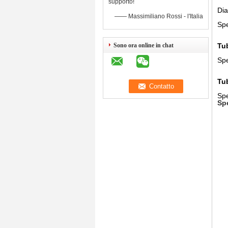
supporto!
Dia
—— Massimiliano Rossi - l'Italia
Spe
Sono ora online in chat
Tub
Spe
Tub
Spe
Spe