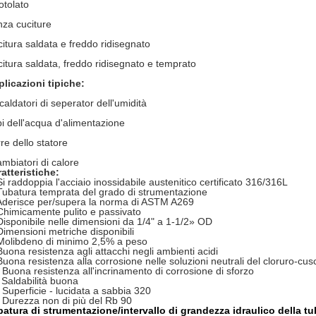
otolato
za cuciture
itura saldata e freddo ridisegnato
itura saldata, freddo ridisegnato e temprato
licazioni tipiche:
caldatori di seperator dell'umidità
i dell'acqua d'alimentazione
re dello statore
mbiatori di calore
atteristiche:
Si raddoppia l'acciaio inossidabile austenitico certificato 316/316L
Tubatura temprata del grado di strumentazione
Aderisce per/supera la norma di ASTM A269
Chimicamente pulito e passivato
Disponibile nelle dimensioni da 1/4" a 1-1/2» OD
Dimensioni metriche disponibili
Molibdeno di minimo 2,5% a peso
Buona resistenza agli attacchi negli ambienti acidi
Buona resistenza alla corrosione nelle soluzioni neutrali del cloruro-cus
 Buona resistenza all'incrinamento di corrosione di sforzo
 Saldabilità buona
 Superficie - lucidata a sabbia 320
 Durezza non di più del Rb 90
atura di strumentazione/intervallo di grandezza idraulico della tu