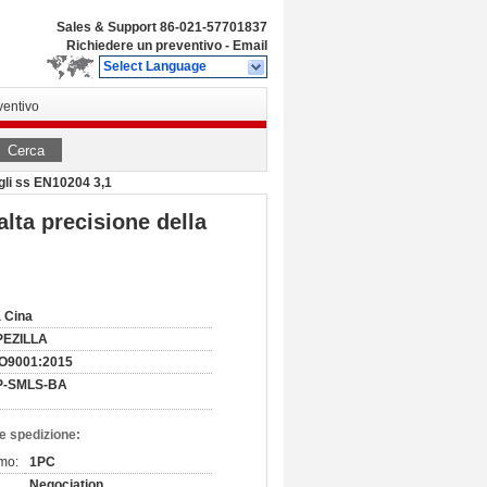
Sales & Support
86-021-57701837
Richiedere un preventivo
-
Email
Select Language
ventivo
Cerca
egli ss EN10204 3,1
alta precisione della
 Cina
PEZILLA
SO9001:2015
P-SMLS-BA
e spedizione:
imo:
1PC
Negociation