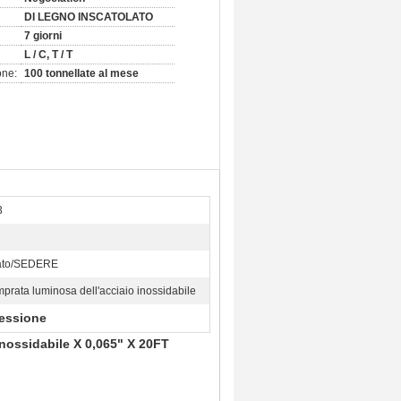
DI LEGNO INSCATOLATO
7 giorni
L / C, T / T
one:
100 tonnellate al mese
3
ato/SEDERE
mprata luminosa dell'acciaio inossidabile
ressione
nossidabile X 0,065" X 20FT