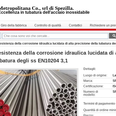
Metropolitana Co., srl di Spezilla.
Eccellenza in tubatura dell'acciaio inossidabile
Giro della fabbrica
Controllo di qualità
Contattici
Richiedere un pre
esistenza della corrosione idraulica lucidata di alta precisione della tubatura d
sistenza della corrosione idraulica lucidata di 
batura degli ss EN10204 3,1
Dettagli:
Luogo di origine:
La
Marca:
S
Certificazione:
I
Numero di
S
modello:
Termini di pagamento 
Quantità di ordine min
Prezzo: