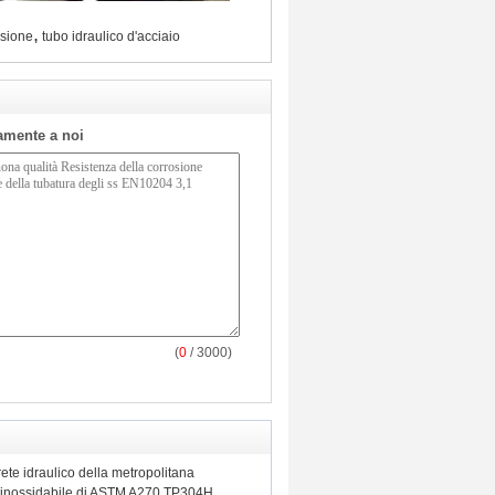
,
ssione
tubo idraulico d'acciaio
tamente a noi
(
0
/ 3000)
ete idraulico della metropolitana
 inossidabile di ASTM A270 TP304H