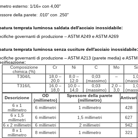
metro esterno: 1/16» con 4,00"
ssore della parete: .010" con .250"
atura temprata luminosa saldata dell'acciaio inossidabile:
cifiche governanti di produzione – ASTM A249 e ASTM A269
atura temprata luminosa senza cuciture dell'acciaio inossidabile
cifiche governanti di produzione – ASTM A213 (parete media) e AST
cificazione:
Composizione
Cr
Ni
C
Mo
Si
chimica (%)
T304/L
18,0 –
8,0 –
0,03
–
1,
20,0
12,0
(massimo)
(mass
T316/L
16,0 –
10,0 –
0,03
2,0 –
1,
18,0
14,0
(massimo)
3,0
(mass
OD
Spessore della parete
Descrizione
Antivari
(millimetro)
(millimetro)
6 x 1
6 millimetri
1 millimetro
428
millimetro
6 x 1,5
6 millimetri
1,5 millimetri
627
millimetri
6 x 2 millimetri
6 millimetri
2 millimetri
942
8 x 1
8 millimetri
1 millimetro
321
millimetro