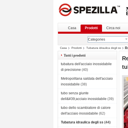
Casa
Prodotti
Circa noi
Categories
R
Casa
Prodotti
Tubatura idraulica degli ss
Tutti i prodotti
Re
tubatura dell'acciaio inossidabile
tu
di precisione
(40)
Metropolitana saldata dell'acciaio
inossidabile
(38)
tubo senza giunte
dell&#39;acciaio inossidabile
(39)
tubo dello scambiatore di calore
dell'acciaio inossidabile
(62)
Tubatura idraulica degli ss
(44)