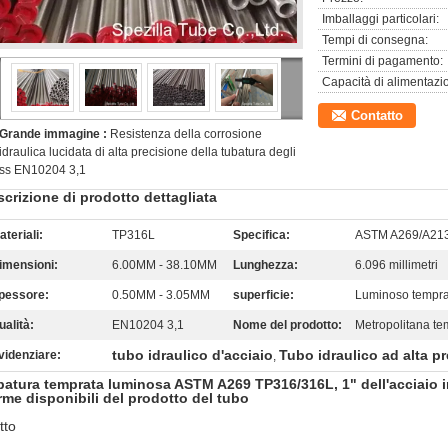
Imballaggi particolari:
Tempi di consegna:
Termini di pagamento:
Capacità di alimentazi
Contatto
Grande immagine :
Resistenza della corrosione
idraulica lucidata di alta precisione della tubatura degli
ss EN10204 3,1
crizione di prodotto dettagliata
ateriali:
TP316L
Specifica:
ASTM A269/A21
imensioni:
6.00MM - 38.10MM
Lunghezza:
6.096 millimetri
pessore:
0.50MM - 3.05MM
superficie:
Luminoso tempr
ualità:
EN10204 3,1
Nome del prodotto:
Metropolitana te
tubo idraulico d'acciaio
Tubo idraulico ad alta p
videnziare:
,
batura temprata luminosa ASTM A269 TP316/316L, 1" dell'acciaio i
me disponibili del prodotto del tubo
itto