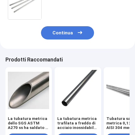
ASTM A554
Continua
Prodotti Raccomandati
La tubatura metrica
La tubatura metrica
Tubatura sani
dello SGS ASTM
trafilata a freddo di
metrica 0,120"
A270 ss ha saldato il
acciaio inossidabile,
AISI 304 mecc
calibro 16
tubatura metrica del
del PESO lucid