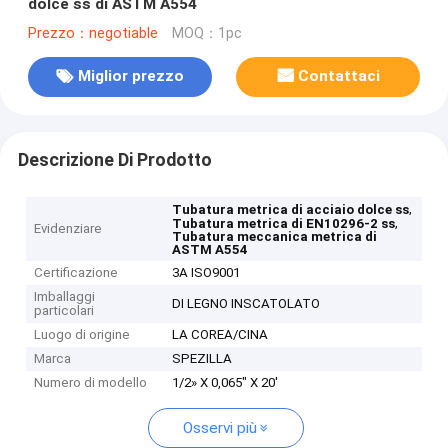
dolce ss di ASTM A554
Prezzo：negotiable
MOQ：1pc
Miglior prezzo
Contattaci
Descrizione Di Prodotto
,
Tubatura metrica di acciaio dolce ss
,
Tubatura metrica di EN10296-2 ss
Evidenziare
Tubatura meccanica metrica di
ASTM A554
Certificazione
3A ISO9001
Imballaggi
DI LEGNO INSCATOLATO
particolari
Luogo di origine
LA COREA/CINA
Marca
SPEZILLA
Numero di modello
1/2» X 0,065" X 20'
Osservi più