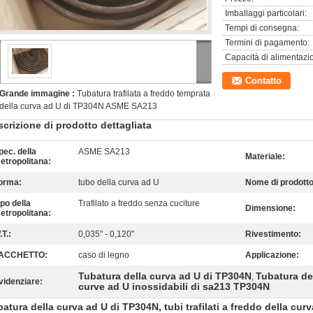
Imballaggi particolari:
Tempi di consegna:
Termini di pagamento:
Capacità di alimentazi
Contatto
Grande immagine :
Tubatura trafilata a freddo temprata
della curva ad U di TP304N ASME SA213
crizione di prodotto dettagliata
pec. della
ASME SA213
Materiale:
etropolitana:
orma:
tubo della curva ad U
Nome di prodotto
ipo della
Trafilato a freddo senza cuciture
Dimensione:
etropolitana:
.T.:
0,035" - 0,120"
Rivestimento:
ACCHETTO:
caso di legno
Applicazione:
Tubatura della curva ad U di TP304N
Tubatura de
,
videnziare:
curve ad U inossidabili di sa213 TP304N
atura della curva ad U di TP304N, tubi trafilati a freddo della curv