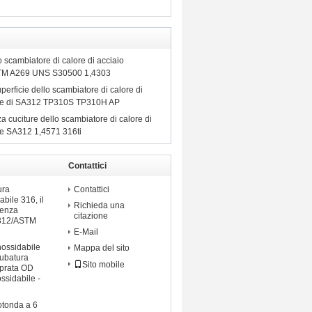
o scambiatore di calore di acciaio
ASTM A269 UNS S30500 1,4303
perficie dello scambiatore di calore di
ile di SA312 TP310S TP310H AP
a cuciture dello scambiatore di calore di
le SA312 1,4571 316ti
Contattici
ossidabile
ura
Contattici
abile 316, il
Richieda una
senza
citazione
A312/ASTM
E-Mail
nossidabile
Mappa del sito
tubatura
Sito mobile
mprata OD
ossidabile -
otonda a 6