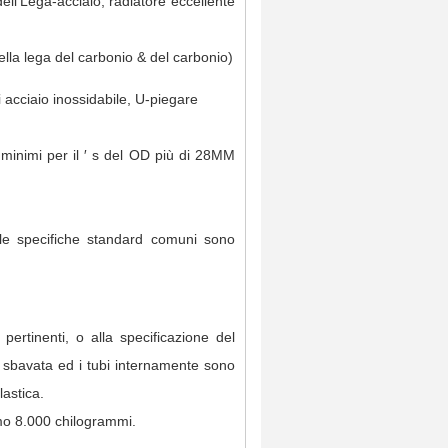
ll'Lega-acciaio, radiatore eccellente
la lega del carbonio & del carbonio)
cciaio inossidabile, U-piegare
inimi per il ′ s del OD più di 28MM
delle specifiche standard comuni sono
rtinenti, o alla specificazione del
 è sbavata ed i tubi internamente sono
lastica.
imo 8.000 chilogrammi.