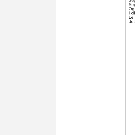
Sep
Sep
Ogn
I c
Le 
det