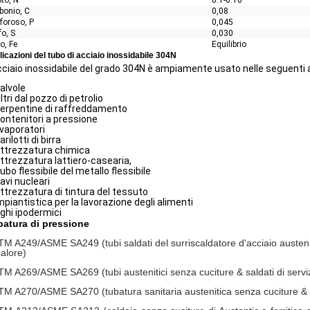
bonio, C
0,08
foroso, P
0,045
fo, S
0,030
o, Fe
Equilibrio
licazioni del tubo di acciaio inossidabile 304N
cciaio inossidabile del grado 304N è ampiamente usato nelle seguenti a
alvole
iltri dal pozzo di petrolio
erpentine di raffreddamento
ontenitori a pressione
vaporatori
arilotti di birra
ttrezzatura chimica
ttrezzatura lattiero-casearia,
ubo flessibile del metallo flessibile
avi nucleari
ttrezzatura di tintura del tessuto
mpiantistica per la lavorazione degli alimenti
ghi ipodermici
batura di pressione
M A249/ASME SA249 (tubi saldati del surriscaldatore d'acciaio austenit
calore)
M A269/ASME SA269 (tubi austenitici senza cuciture & saldati di servizi
M A270/ASME SA270 (tubatura sanitaria austenitica senza cuciture & sa