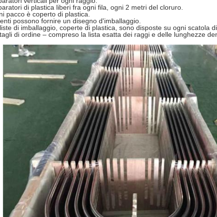
aratori verticali per ogni raggio.
aratori di plastica liberi fra ogni fila, ogni 2 metri del cloruro.
i pacco è coperto di plastica.
lienti possono fornire un disegno d'imballaggio.
liste di imballaggio, coperte di plastica, sono disposte su ogni scatola di 
tagli di ordine – compreso la lista esatta dei raggi e delle lunghezze de