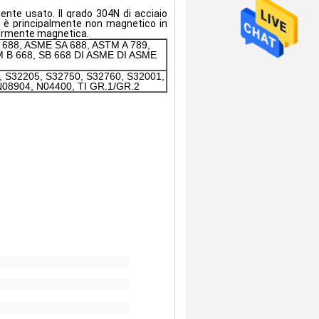
mente usato. Il grado 304N di acciaio
ed è principalmente non magnetico in
ggermente magnetica.
 688, ASME SA 688, ASTM A 789,
M B 668, SB 668 DI ASME DI ASME
03, S32205, S32750, S32760, S32001,
N08904, N04400, TI GR.1/GR.2