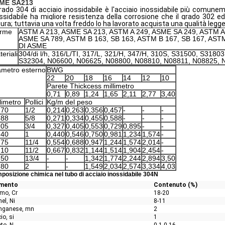
ME SA213
grado 304 di acciaio inossidabile è l'acciaio inossidabile più comune
ssidabile ha migliore resistenza della corrosione che il grado 302 
ura; tuttavia una volta freddo lo ha lavorato acquista una qualità le
rme
ASTM A 213, ASME SA 213, ASTM A 249, ASME SA 249, ASTM A
ASME SA 789, ASTM B 163, SB 163, ASTM B 167, SB 167, AST
DI ASME
eriali
304/di l/h, 316/L/TI, 317/L, 321/H, 347/H, 310S, S31500, S318
S32304, N06600, N06625, N08800, N08810, N08811, N08825, 
ametro esterno
BWG
22
20
18
16
14
12
10
Parete Thickcess millimetro
0,71
0,89
1,24
1,65
2,11
2,77
3,40
limetro
Pollici
Kg/m del peso
,70
1/2
0,214
0,263
0,356
0,457
-
-
-
,88
5/8
0,271
0,334
0,455
0,588
-
-
-
,05
3/4
0,327
0,405
0,553
0,729
0,895
-
-
,40
1
0,440
0,546
0,750
0,981
1,234
1,574
-
,75
11/4
0,554
0,688
0,947
1,244
1,574
2,014
-
,10
11/2
0,667
0,832
1,144
1,514
1,904
2,454
-
,50
13/4
-
-
1,342
1,774
2,244
2,894
3,50
,80
2
-
-
1,549
2,034
2,574
3,334
4,03
posizione chimica nel tubo di acciaio inossidabile 304N
emento
Contenuto (%)
mo, Cr
18-20
el, Ni
8-11
nganese, mn
2
cio, si
1
to, N
0.1-0.16