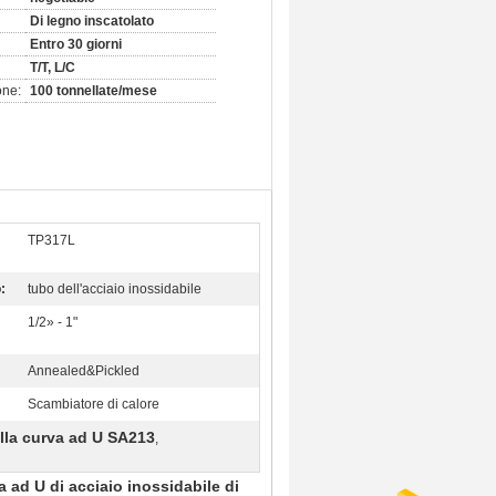
Di legno inscatolato
Entro 30 giorni
T/T, L/C
one:
100 tonnellate/mese
TP317L
:
tubo dell'acciaio inossidabile
1/2» - 1"
Annealed&Pickled
Scambiatore di calore
lla curva ad U SA213
,
a ad U di acciaio inossidabile di