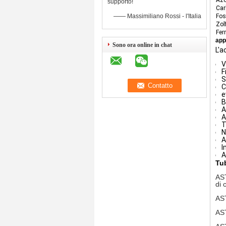
supporto!
Car
Fos
—— Massimiliano Rossi - l'Italia
Zol
Ferr
app
Sono ora online in chat
L'a
V
F
S
C
e
B
A
A
T
N
A
I
A
Tu
AST
di 
AST
AST