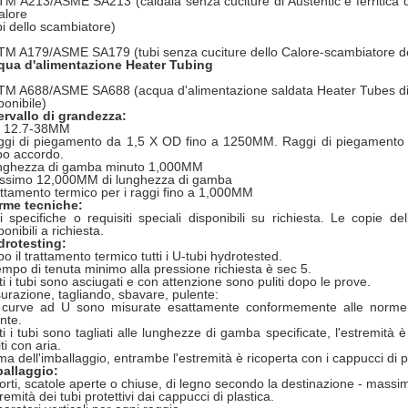
M A213/ASME SA213 (caldaia senza cuciture di Austentic e ferritica de
alore
i dello scambiatore)
M A179/ASME SA179 (tubi senza cuciture dello Calore-scambiatore del
qua d'alimentazione Heater Tubing
M A688/ASME SA688 (acqua d'alimentazione saldata Heater Tubes di a
ponibile)
ervallo di grandezza:
 12.7-38MM
gi di piegamento da 1,5 X OD fino a 1250MM. Raggi di piegamento m
o accordo.
nghezza di gamba minuto 1,000MM
ssimo 12,000MM di lunghezza di gamba
ttamento termico per i raggi fino a 1,000MM
rme tecniche:
ri specifiche o requisiti speciali disponibili su richiesta. Le copie 
ponibili a richiesta.
drotesting:
o il trattamento termico tutti i U-tubi hydrotested.
tempo di tenuta minimo alla pressione richiesta è sec 5.
ti i tubi sono asciugati e con attenzione sono puliti dopo le prove.
urazione, tagliando, sbavare, pulente:
curve ad U sono misurate esattamente conformemente alle norme pe
ente.
ti i tubi sono tagliati alle lunghezze di gamba specificate, l'estremità
iti con aria.
ma dell'imballaggio, entrambe l'estremità è ricoperta con i cappucci di p
ballaggio:
forti, scatole aperte o chiuse, di legno secondo la destinazione - mass
remità dei tubi protettivi dai cappucci di plastica.