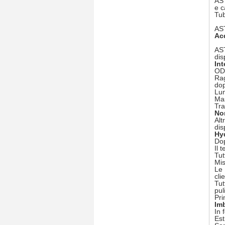
AST
e c
Tub
AST
Ac
AST
dis
Int
OD
Rag
dop
Lu
Ma
Tra
No
Alt
dis
Hy
Dop
Il 
Tut
Mis
Le 
cli
Tut
pul
Pri
Im
In 
Est