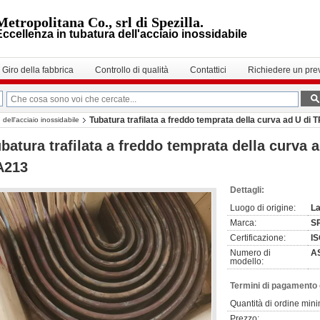
Metropolitana Co., srl di Spezilla.
Eccellenza in tubatura dell'acciaio inossidabile
Giro della fabbrica
Controllo di qualità
Contattici
Richiedere un pre
Tubatura trafilata a freddo temprata della curva ad U 
 dell'acciaio inossidabile
batura trafilata a freddo temprata della curva
A213
Dettagli:
Luogo di origine:
La
Marca:
S
Certificazione:
I
Numero di
A
modello:
Termini di pagamento 
Quantità di ordine min
Prezzo: