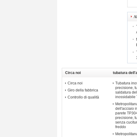
Al
Circa noi
tubatura dell'
di precisione
Circa noi
Tubatura inos
precisione, 
Giro della fabbrica
saldatura del
inossidabile
Controllo di qualità
Metropolitana
dell'acciaio 
parete TP304
precisione, t
senza cucitu
freddo
Metropolitan