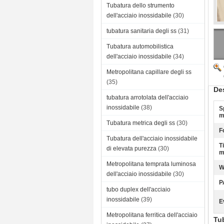
Tubatura dello strumento
dell'acciaio inossidabile
(30)
tubatura sanitaria degli ss
(31)
Tubatura automobilistica
dell'acciaio inossidabile
(34)
Metropolitana capillare degli ss
(35)
Des
tubatura arrotolata dell'acciaio
inossidabile
(38)
S
m
Tubatura metrica degli ss
(30)
F
Tubatura dell'acciaio inossidabile
T
di elevata purezza
(30)
m
Metropolitana temprata luminosa
W
dell'acciaio inossidabile
(30)
P
tubo duplex dell'acciaio
inossidabile
(39)
E
Metropolitana ferritica dell'acciaio
Tub