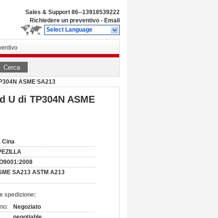
Sales & Support
86--13918539222
Richiedere un preventivo
-
Email
Select Language
ventivo
Cerca
di TP304N ASME SA213
 ad U di TP304N ASME
 Cina
PEZILLA
SO9001:2008
SME SA213 ASTM A213
e spedizione:
imo:
Negoziato
negotiable