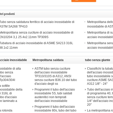
tri prodotti
Tubo senza saldatura ferritico di acciaio inossidabile di
Metropolitana dell
ASTM SA268 TP410
inossidabile di 
Metropolitana senza cuciture di acciaio inossidabile di
Metropolitana di su
EN10204 3,1 25.4x2.11mm TP309S
acciaio inossidab
Tubatura di acciaio inossidabile di ASME SA213 316L
Metropolitana senz
38.1x2.11mm
acciaio inossidabi
acciaio inossidabile
Metropolitana saldata
tubo senza giunte
dell'acciaio inossidabile
dell&#39;acciaio in
sidabile di alta
ASTM tubo senza cuciture
Classifichi la tubat
tubo senza
dell'acciaio inossidabile
dell'acciaio inossid
l'acciaio
TP310/310S di A312, ANSI
tubo inossidabile 
 Tp304/304l
senza cuciture B36.10 del tubo
cuciture ASME S
d'acciaio degli ss
A312 1/8" - 24"
 sottile
inossidabile della
Programmi il tubo dell'acciaio
Tubo dell'acciaio i
 316L di
inossidabile 5S, tubi saldati
di programma 40, 
ubo d'acciaio
austenitici non temprati
senza cuciture te
re laminato a
dell'acciaio inossidabile
1/4" dell'acciaio in
20"
Programmi il tubo dell'acciaio
a rotonda
inossidabile 80s, tubo del tubo
La metropolitana r