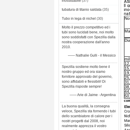
inossidabile
(37)
AS
Il 
ino
tubatura di titanio saldata
(35)
nat
No
Tubo in lega di nichel
(30)
Molto il prezzo competitivo ed i
Mat
tubi sono lucidati bene, noi molto
sono soddisfatti con Spezilla dalla
Di
nostra cooperazione dall'anno
2010.
—— Nathalie Gulli - il Messico
mil
12
Spezilla sostiene molto bene il
15
nostro gruppo ed ora siamo
19
fornitore approvato del governo,
25
sono affidabili e flessibili! Di
31
Spezilla risposte sempre!
38
44
—— Arie di Jaime - Argentina
50
com
La buona qualità, la consegna
El
veloce, Spezilla sta fornendo i tubi
Cro
Nich
dello scambiatore di calore per i
Ma
nostri progetti dal 2008, noi
Sili
realmente apprezza il vostro
Azo