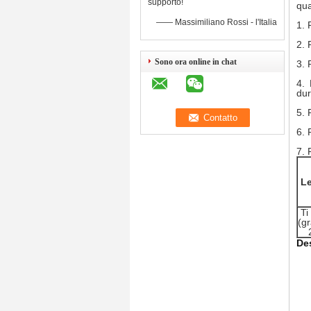
supporto!
qua
—— Massimiliano Rossi - l'Italia
1.
2.
Sono ora online in chat
3.
4.
dur
5.
6.
7.
L
Ti
(g
De