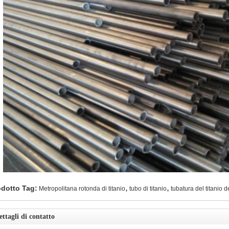
,
,
odotto Tag:
Metropolitana rotonda di titanio
tubo di titanio
tubatura del titanio d
ettagli di contatto