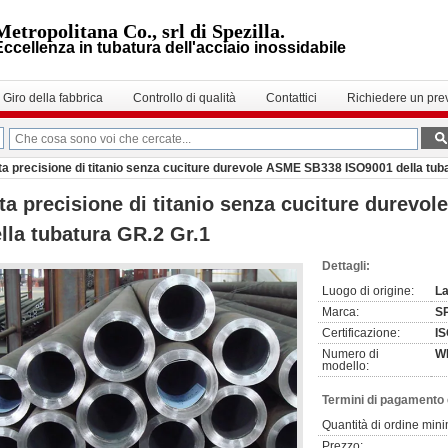
Metropolitana Co., srl di Spezilla.
Eccellenza in tubatura dell'acciaio inossidabile
Giro della fabbrica
Controllo di qualità
Contattici
Richiedere un pre
ta precisione di titanio senza cuciture durevole ASME SB338 ISO9001 della tub
ta precisione di titanio senza cuciture durev
lla tubatura GR.2 Gr.1
Dettagli:
Luogo di origine:
La
Marca:
S
Certificazione:
I
Numero di
W
modello:
Termini di pagamento 
Quantità di ordine min
Prezzo: