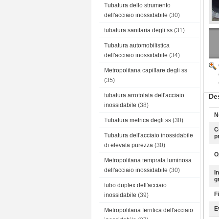
Tubatura dello strumento
dell'acciaio inossidabile
(30)
tubatura sanitaria degli ss
(31)
Tubatura automobilistica
dell'acciaio inossidabile
(34)
Metropolitana capillare degli ss
(35)
tubatura arrotolata dell'acciaio
Des
inossidabile
(38)
N
Tubatura metrica degli ss
(30)
C
Tubatura dell'acciaio inossidabile
p
di elevata purezza
(30)
Op
Metropolitana temprata luminosa
dell'acciaio inossidabile
(30)
I
g
tubo duplex dell'acciaio
F
inossidabile
(39)
E
Metropolitana ferritica dell'acciaio