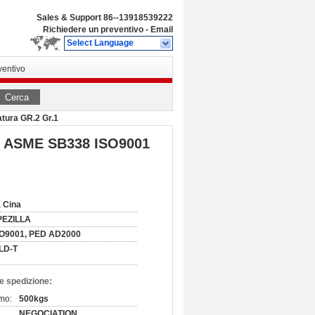
Sales & Support
86--13918539222
Richiedere un preventivo
-
Email
Select Language
ventivo
Cerca
atura GR.2 Gr.1
ole ASME SB338 ISO9001
 Cina
PEZILLA
SO9001, PED AD2000
LD-T
e spedizione:
imo:
500kgs
NEGOCIATION