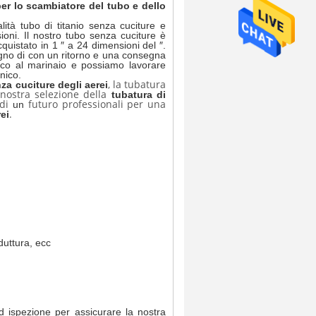
r lo scambiatore del tubo e dello
tà tubo di titanio senza cuciture e
ni. Il nostro tubo senza cuciture è
cquistato in 1 ″ a 24 dimensioni del ″.
ogno di con un ritorno e una consegna
stico al marinaio e possiamo lavorare
nico.
, la tubatura
nza cuciture degli aerei
 nostra selezione della
tubatura di
di
futuro professionali per una
un
.
rei
duttura, ecc
ed ispezione per assicurare la nostra