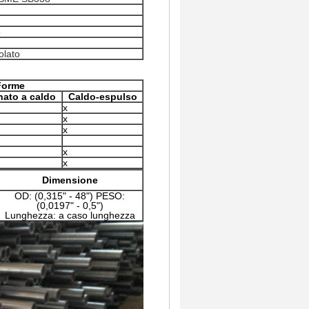
5
olato
Forme
ato a caldo
Caldo-espulso
x
x
x
x
x
Dimensione
OD: (0,315" - 48") PESO:
(0,0197" - 0,5")
Lunghezza: a caso lunghezza