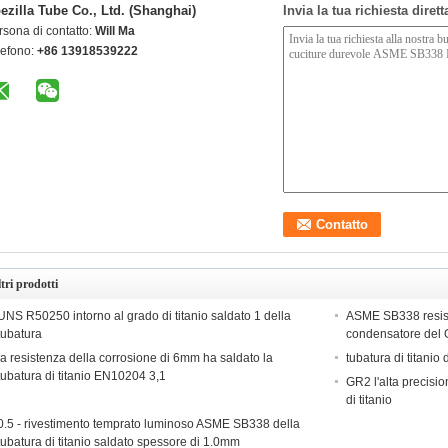
ezilla Tube Co., Ltd. (Shanghai)
Invia la tua richiesta diret
rsona di contatto:
Will Ma
lefono:
+86 13918539222
tri prodotti
UNS R50250 intorno al grado di titanio saldato 1 della
ASME SB338 resist
tubatura
condensatore del 
la resistenza della corrosione di 6mm ha saldato la
tubatura di titanio 
tubatura di titanio EN10204 3,1
GR2 l'alta precisi
di titanio
0.5 - rivestimento temprato luminoso ASME SB338 della
tubatura di titanio saldato spessore di 1.0mm