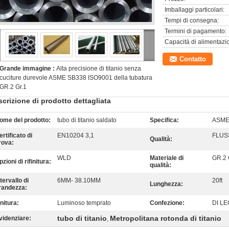
Imballaggi particolari:
Tempi di consegna:
Termini di pagamento:
Capacità di alimentazi
Contatto
Grande immagine :
Alta precisione di titanio senza
cuciture durevole ASME SB338 ISO9001 della tubatura
GR.2 Gr.1
crizione di prodotto dettagliata
ome del prodotto:
tubo di titanio saldato
Specifica:
ASME
ertificato di
EN10204 3,1
FLUS
Qualità:
rova:
WLD
Materiale di
GR.2 
zioni di rifinitura:
qualità:
ntervallo di
6MM- 38.10MM
20ft
Lunghezza:
randezza:
initura:
Luminoso temprato
Confezione:
DI L
tubo di titanio
Metropolitana rotonda di titanio
videnziare:
,