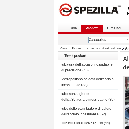
Casa
Prodotti
Circa noi
Categories
Al
Casa
Prodotti
tubatura di titanio saldata
Tutti i prodotti
Al
tubatura dell'acciaio inossidabile
de
di precisione
(40)
Metropolitana saldata dell'acciaio
inossidabile
(38)
tubo senza giunte
dell&#39;acciaio inossidabile
(39)
tubo dello scambiatore di calore
dell'acciaio inossidabile
(62)
Tubatura idraulica degli ss
(44)