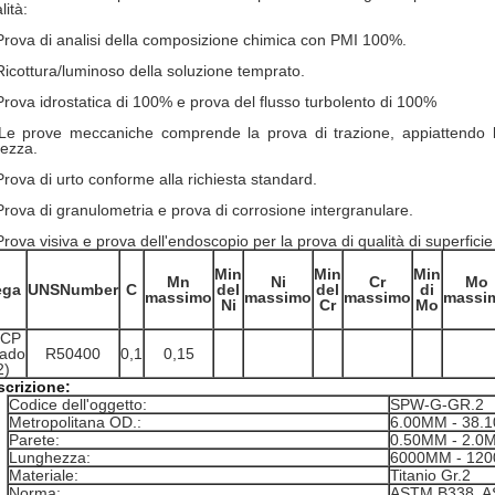
lità:
Prova di analisi della composizione chimica con PMI 100%.
Ricottura/luminoso della soluzione temprato.
Prova idrostatica di 100% e prova del flusso turbolento di 100%
Le prove meccaniche comprende la prova di trazione, appiattendo la 
ezza.
Prova di urto conforme alla richiesta standard.
Prova di granulometria e prova di corrosione intergranulare.
Prova visiva e prova dell'endoscopio per la prova di qualità di superficie
Min
Min
Min
Mn
Ni
Cr
Mo
ega
UNSNumber
C
del
del
di
massimo
massimo
massimo
massi
Ni
Cr
Mo
 CP
rado
R50400
0,1
0,15
2)
scrizione:
Codice dell'oggetto:
SPW-G-GR.2
Metropolitana OD.:
6.00MM - 38.
Parete:
0.50MM - 2.0
Lunghezza:
6000MM - 12
Materiale:
Titanio Gr.2
Norma:
ASTM B338, 