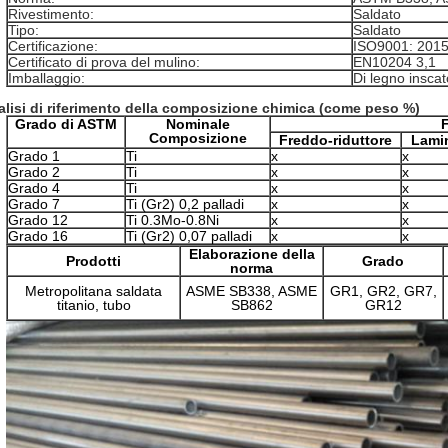
Rivestimento:
Saldato
Tipo:
Saldato
Certificazione:
ISO9001: 201
Certificato di prova del mulino:
EN10204 3,1
Imballaggio:
Di legno inscat
lisi di riferimento della composizione chimica (come peso %)
Grado di ASTM
Nominale
Composizione
Freddo-riduttore
Lamin
Grado 1
Ti
x
x
Grado 2
Ti
x
x
Grado 4
Ti
x
x
Grado 7
Ti (Gr2) 0,2 palladi
x
x
Grado 12
Ti 0.3Mo-0.8Ni
x
x
Grado 16
Ti (Gr2) 0,07 palladi
x
x
Elaborazione della
Prodotti
Grado
norma
Metropolitana saldata
ASME SB338, ASME
GR1, GR2, GR7,
titanio, tubo
SB862
GR12