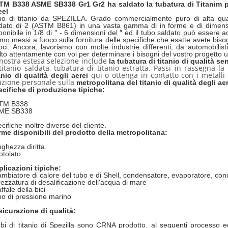
TM B338 ASME SB338 Gr1 Gr2 ha saldato la tubatura di Titanim pe
eel
o di titanio da SPEZILLA. Grado commercialmente puro di alta quali
dato di 2 (ASTM B861) in una vasta gamma di in forme e di dimensio
ponibile in 1/8 di ″ - 6 dimensioni del ″ ed il tubo saldato può essere a
mo messi a fuoco sulla fornitura delle specifiche che esatte avete bis
oci. Ancora, lavoriamo con molte industrie differenti, da automobili
to attentamente con voi per determinare i bisogni del vostro progetto u
nostra estesa selezione include
la tubatura di titanio di qualità se
titanio saldata, tubatura di titanio estratta. Passi in rassegna la
qui o ottenga in contatto con i metalli 
anio di qualità degli aerei
azione personale sulla
metropolitana del titanio di qualità degli ae
cifiche di produzione tipiche:
TM B338
ME SB338
cifiche inoltre diverse del cliente.
me disponibili del prodotto della metropolitana:
ghezza diritta.
otolato.
licazioni tipiche:
mbiatore di calore del tubo e di Shell, condensatore, evaporatore, con
rezzatura di desalificazione dell'acqua di mare
ffale della bici
o di pressione marino
icurazione di qualità:
ubi di titanio di Spezilla sono CRNA prodotto. al seguenti processo 