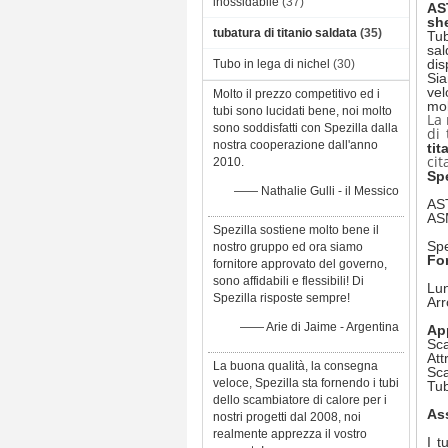
inossidabile
(37)
AS
sh
tubatura di titanio saldata
(35)
Tub
sal
dis
Tubo in lega di nichel
(30)
Sia
vel
Molto il prezzo competitivo ed i
mol
tubi sono lucidati bene, noi molto
La 
sono soddisfatti con Spezilla dalla
di 
nostra cooperazione dall'anno
tit
cit
2010.
Spe
—— Nathalie Gulli - il Messico
AS
AS
Spezilla sostiene molto bene il
Spe
nostro gruppo ed ora siamo
For
fornitore approvato del governo,
sono affidabili e flessibili! Di
Lun
Spezilla risposte sempre!
Arr
—— Arie di Jaime - Argentina
App
Sca
Att
La buona qualità, la consegna
Sca
veloce, Spezilla sta fornendo i tubi
Tub
dello scambiatore di calore per i
Ass
nostri progetti dal 2008, noi
realmente apprezza il vostro
I t