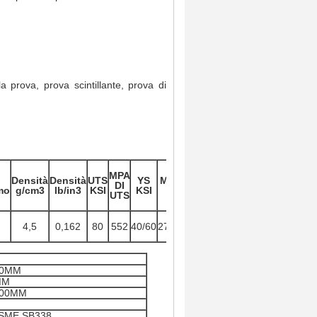
prova, prova scintillante, prova di
%
MPA
di
Densità
Densità
UTS
YS
MPA DI
DI
EL
mo
g/cm3
lb/in3
KSI
KSI
YS
UTS
in
2"
4,5
0,162
80
552
40/60
276/414
20
10MM
MM
000MM
ASME SB338