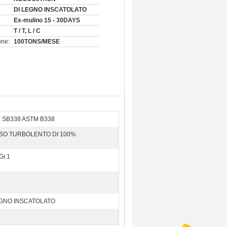
DI LEGNO INSCATOLATO
Ex-mulino 15 - 30DAYS
T / T, L / C
one:
100TONS/MESE
 SB338 ASTM B338
SO TURBOLENTO DI 100%
Gr.1
EGNO INSCATOLATO