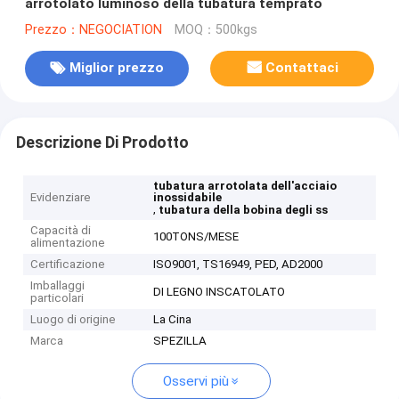
arrotolato luminoso della tubatura temprato
Prezzo：NEGOCIATION
MOQ：500kgs
Miglior prezzo
Contattaci
Descrizione Di Prodotto
tubatura arrotolata dell'acciaio
Evidenziare
inossidabile
,
tubatura della bobina degli ss
Capacità di
100TONS/MESE
alimentazione
Certificazione
ISO9001, TS16949, PED, AD2000
Imballaggi
DI LEGNO INSCATOLATO
particolari
Luogo di origine
La Cina
Marca
SPEZILLA
Osservi più