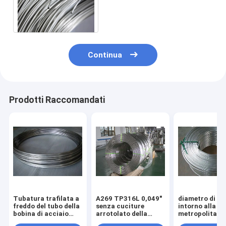
arrotolato luminoso della
tubatura temprato
Continua
Prodotti Raccomandati
Tubatura trafilata a
A269 TP316L 0,049"
diametro di 6
freddo del tubo della
senza cuciture
intorno alla
bobina di acciaio
arrotolato della
metropolitana
inossidabile di
tubatura di acciaio
saldata duplex