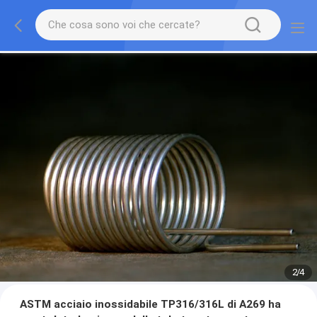
2
/
4
ASTM acciaio inossidabile TP316/316L di A269 ha