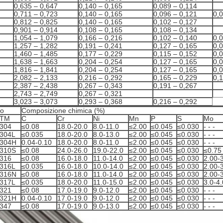
0,635 – 0,647
0,140 – 0,165
0,089 – 0,114
0,711 – 0,723
0,140 – 0,165
0,096 – 0,121
0,
0,812 – 0,825
0,140 – 0,165
0,102 – 0,127
0,901 – 0,914
0,108 – 0,165
0,108 – 0,134
1,054 – 1,079
0,166 – 0,216
0,102 – 0,140
0,
1,257 – 1,282
0,191 – 0,241
0,127 – 0,165
0,
1,460 – 1,485
0,177 – 0,229
0,115 – 0,152
0,
1,638 – 1,663
0,204 – 0,254
0,127 – 0,165
0,
1,816 – 1,841
0,204 – 0,254
0,127 – 0,165
0,
2,082 – 2,133
0,216 – 0,292
0,165 – 0,229
0,
2,387 – 2,438
0,267 – 0,343
0,191 – 0,267
2,743 – 2,749
0,267 – 0,321
3,023 – 3,073
0,293 – 0,368
0,216 – 0,292
po
Composizione chimica (%)
STM
C
Cr
Ni
Mn
P
S
Mo
304
≤0.08
18.0-20.0
8.0-11.0
≤2.00
≤0.045
≤0.030
- - -
304L
≤0.035
18.0-20.0
8.0-13.0
≤2.00
≤0.045
≤0.030
- - -
304H
0.04-0.10
18.0-20.0
8.0-11.0
≤2.00
≤0.045
≤0.030
- - -
310S
≤0.08
24.0-26.0
19.0-22.0
≤2.00
≤0.045
≤0.030
≤0.75
316
≤0.08
16.0-18.0
11.0-14.0
≤2.00
≤0.045
≤0.030
2.00-
316L
≤0.035
16.0-18.0
10.0-14.0
≤2.00
≤0.045
≤0.030
2.00-
316N
≤0.08
16.0-18.0
11.0-14.0
≤2.00
≤0.045
≤0.030
2.00-
317L
≤0.035
18.0-20.0
11.0-15.0
≤2.00
≤0.045
≤0.030
3.0-4.
321
≤0.08
17.0-19.0
9.0-12.0
≤2.00
≤0.045
≤0.030
- - -
321H
0.04-0.10
17.0-19.0
9.0-12.0
≤2.00
≤0.045
≤0.030
- - -
347
≤0.08
17.0-19.0
9.0-13.0
≤2.00
≤0.045
≤0.030
- - -