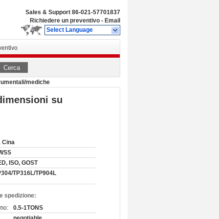
Sales & Support
86-021-57701837
Richiedere un preventivo
-
Email
Select Language
ventivo
Cerca
trumentali/mediche
 dimensioni su
 Cina
WSS
D, ISO, GOST
P304/TP316L/TP904L
e spedizione:
imo:
0.5-1TONS
negotiable