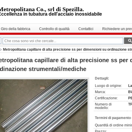
Metropolitana Co., srl di Spezilla.
Eccellenza in tubatura dell'acciaio inossidabile
Giro della fabbrica
Controllo di qualità
Contattici
Richiedere un pre
Metropolitana capillare di alta precisione ss per dimensioni su ordinazione s
tropolitana capillare di alta precisione ss per
dinazione strumentali/mediche
Dettagli:
Luogo di origine:
La
Marca:
B
Certificazione:
PE
Numero di
T
modello:
Termini di pagamento 
Quantità di ordine min
Prezzo: