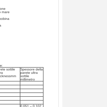
bone
to mare
 bobina
a
e:
ete sottile
Spessore della
ra
parete ultra
icknessmm
sottile
millimetro
0,051 – 0,102