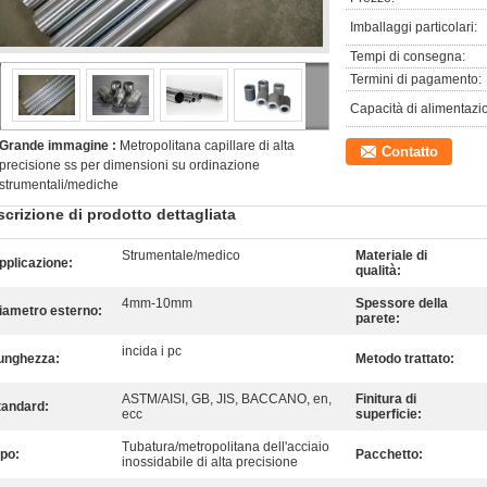
Imballaggi particolari:
Tempi di consegna:
Termini di pagamento:
Capacità di alimentazi
Grande immagine :
Metropolitana capillare di alta
Contatto
precisione ss per dimensioni su ordinazione
strumentali/mediche
crizione di prodotto dettagliata
Strumentale/medico
Materiale di
pplicazione:
qualità:
4mm-10mm
Spessore della
iametro esterno:
parete:
incida i pc
unghezza:
Metodo trattato:
ASTM/AISI, GB, JIS, BACCANO, en,
Finitura di
tandard:
ecc
superficie:
Tubatura/metropolitana dell'acciaio
ipo:
Pacchetto:
inossidabile di alta precisione