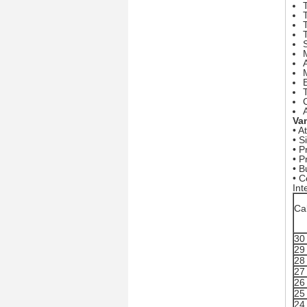
A
Va
• A
• S
• P
• P
• B
• C
Int
Ca
30
29
28
27
26
25
24