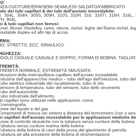
PO
:
NZA CUCITURE/ERW/SEMI-SEAMLESS SALDATO/FABBRICATO
do dei tubi capillari & dei tubi dell'acciaio inossidabile:
4, 304L, 304H, 309S, 309H, 310S, 310H, 316, 316TI, 316H, 316L, 
7H, 904L.
i & tubi capillari non ferrosi:
onel, Monel, Hastelloy, rame, ottone, nichel, leghe del Rame-nichel, leg
ssidabile duplex ed altri tipi di acciai.
RMA:
RO, STRETTO, ECC. IDRAULICO.
NGHEZZA:
NGOLO CASUALE CASUALE E DOPPIO, FORMA DI BOBINA, TAGLIA
TREMITÀ:
TREMITÀ NORMALE, ESTREMITÀ SMUSSATA.
licazioni della metropolitana capillare dell'acciaio inossidabile
Industria dell'apparecchio medico – tubo dell'ago dell'iniezione, tubo del
ubo elettrico industriale del riscaldamento, tubo di olio
Sensore di temperatura, tubo del sensore, tubo dello strumento
Tubo dell'automobile
Tubo industriale dell'alimento,
ubi capillari sono utilizzati nelle applicazioni, come:
Cromatografia
Linee del liquido e del gas
Componenti di misura nei sistemi a distanza del termometro (con o s
i capillari dell'acciaio inossidabile per le applicazioni mediche de
Linee di controllo idrauliche con la tubatura senza cuciture della bobina
Tubatura senza cuciture marina della bobina
Tubatura della bobina di cavo della prova del giacimento di petrolio
Tubatura ad alta pressione della bobina di strumentazione