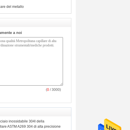
lare del metallo
tamente a noi
(
0
/ 3000)
cciaio inossidabile 304l della
llare ASTM A269 304 di alta precisione