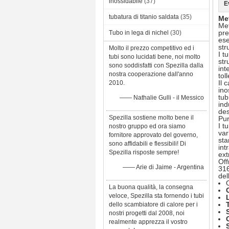
inossidabile
(37)
E
tubatura di titanio saldata
(35)
Met
Met
pre
Tubo in lega di nichel
(30)
ese
str
Molto il prezzo competitivo ed i
I t
tubi sono lucidati bene, noi molto
str
sono soddisfatti con Spezilla dalla
int
nostra cooperazione dall'anno
tol
Il 
2010.
ino
tub
—— Nathalie Gulli - il Messico
ind
des
Spezilla sostiene molto bene il
Pu
I t
nostro gruppo ed ora siamo
var
fornitore approvato del governo,
sta
sono affidabili e flessibili! Di
int
Spezilla risposte sempre!
ext
Off
—— Arie di Jaime - Argentina
316
del
La buona qualità, la consegna
veloce, Spezilla sta fornendo i tubi
dello scambiatore di calore per i
nostri progetti dal 2008, noi
realmente apprezza il vostro