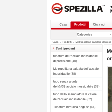
Casa
Prodotti
Circa noi
Categories
Casa
Prodotti
Metropolitana capillare degli ss
Tutti i prodotti
Me
tubatura dell'acciaio inossidabile
or
di precisione
(40)
Metropolitana saldata dell'acciaio
inossidabile
(38)
tubo senza giunte
dell&#39;acciaio inossidabile
(39)
tubo dello scambiatore di calore
dell'acciaio inossidabile
(62)
Tubatura idraulica degli ss
(44)