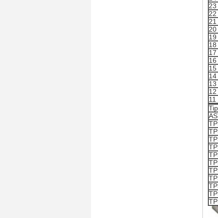
23
22
21
20
19
18
17
16
15
14
13
12
11
Ti
A
TP
TP
TP
TP
TP
TP
TP
TP
TP
TP
TP