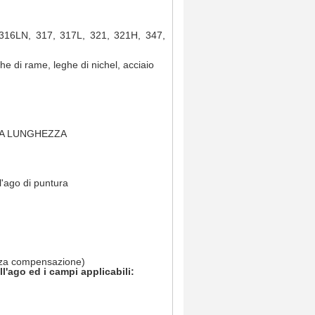
316LN, 317, 317L, 321, 321H, 347,
he di rame, leghe di nichel, acciaio
TA LUNGHEZZA
l'ago di puntura
enza compensazione)
ll'ago ed i campi applicabili: