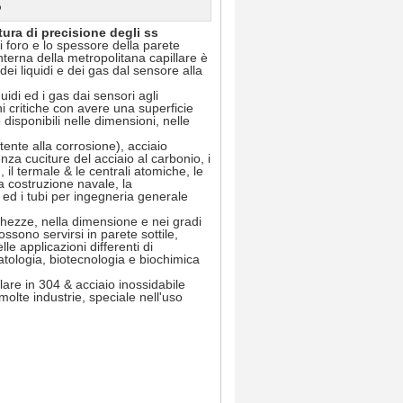
o
tura di precisione degli ss
i foro e lo spessore della parete
 interna della metropolitana capillare è
dei liquidi e dei gas dal sensore alla
quidi ed i gas dai sensori agli
ni critiche con avere una superficie
 disponibili nelle dimensioni, nelle
tente alla corrosione), acciaio
nza cuciture del acciaio al carbonio, i
G, il termale & le centrali atomiche, le
 la costruzione navale, la
e ed i tubi per ingegneria generale
unghezze, nella dimensione e nei gradi
ossono servirsi in parete sottile,
lle applicazioni differenti di
atologia, biotecnologia e biochimica
lare in 304 & acciaio inossidabile
 molte industrie, speciale nell'uso