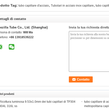
,
,
odotto Tag:
tubo capillare d'acciaio
Tubolari in acciaio inox capillare
tubo capil
ettagli di contatto
ezilla Tube Co., Ltd. (Shanghai)
Invia la tua richiesta diret
rsona di contatto:
Will Ma
lefono:
+86 13918539222
tri prodotti
Ricottura luminosa 9.53x1.0mm dei tubi capillari di TP304
tubo capillare di a
304L 316L ss
metropolitana capi