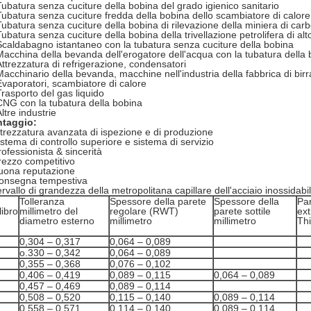
Tubatura senza cuciture della bobina del grado igienico sanitario
Tubatura senza cuciture fredda della bobina dello scambiatore di calore
Tubatura senza cuciture della bobina di rilevazione della miniera di car
Tubatura senza cuciture della bobina della trivellazione petrolifera di al
Scaldabagno istantaneo con la tubatura senza cuciture della bobina
Macchina della bevanda dell'erogatore dell'acqua con la tubatura della
Attrezzatura di refrigerazione, condensatori
Macchinario della bevanda, macchine nell'industria della fabbrica di birr
Evaporatori, scambiatore di calore
Trasporto del gas liquido
CNG con la tubatura della bobina
ltre industrie
ntaggio:
ttrezzatura avanzata di ispezione e di produzione
istema di controllo superiore e sistema di servizio
rofessionista & sincerità
rezzo competitivo
uona reputazione
onsegna tempestiva
ervallo di grandezza della metropolitana capillare dell'acciaio inossidabil
Tolleranza
Spessore della parete
Spessore della
Par
libro
millimetro del
regolare (RWT)
parete sottile
ext
diametro esterno
millimetro
millimetro
Th
0,304 – 0,317
0,064 – 0,089
o.330 – 0,342
0,064 – 0,089
0,355 – 0,368
0,076 – 0,102
0,406 – 0,419
0,089 – 0,115
0,064 – 0,089
0,457 – 0,469
0,089 – 0,114
0,508 – 0,520
0,115 – 0,140
0,089 – 0,114
0,558 – 0,571
0,114 – 0,140
0,089 – 0,114