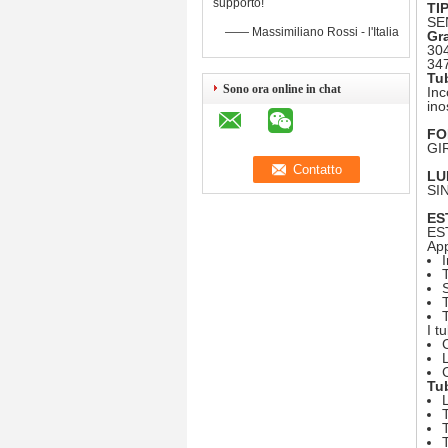
supporto!
TI
SE
—— Massimiliano Rossi - l'Italia
Gra
30
34
Tub
Sono ora online in chat
Inc
ino
FO
GI
LU
SI
ES
ES
App
T
I t
Tub