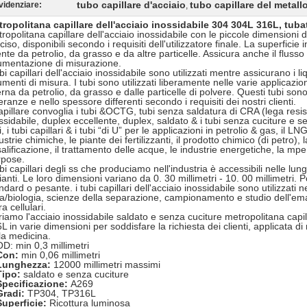
tubo capillare d'acciaio
tubo capillare del metall
videnziare:
,
ropolitana capillare dell'acciaio inossidabile 304 304L 316L, tuba
ropolitana capillare dell'acciaio inossidabile con le piccole dimensioni d
ciso, disponibili secondo i requisiti dell'utilizzatore finale. La superficie
nte da petrolio, da grasso e da altre particelle. Assicura anche il flusso 
umentazione di misurazione.
ubi capillari dell'acciaio inossidabile sono utilizzati mentre assicurano i li
umenti di misura. I tubi sono utilizzati liberamente nelle varie applicazio
erna da petrolio, da grasso e dalle particelle di polvere. Questi tubi sono
leranze e nello spessore differenti secondo i requisiti dei nostri clienti.
capillare convoglia i tubi &OCTG, tubi senza saldatura di CRA (lega resis
ssidabile, duplex eccellente, duplex, saldato & i tubi senza cuciture e se
i, i tubi capillari & i tubi “di U” per le applicazioni in petrolio & gas, il LN
ustrie chimiche, le piante dei fertilizzanti, il prodotto chimico (di petro),
alificazione, il trattamento delle acque, le industrie energetiche, la mp
rpose.
ubi capillari degli ss che produciamo nell'industria è accessibili nelle l
ianti. Le loro dimensioni variano da 0. 30 millimetri - 10. 00 millimetri. P
ndard o pesante. i tubi capillari dell'acciaio inossidabile sono utilizzati ne
ra/biologia, scienze della separazione, campionamento e studio dell'em
ra cellulari.
riamo l'acciaio inossidabile saldato e senza cuciture metropolitana capil
L in varie dimensioni per soddisfare la richiesta dei clienti, applicata di
la medicina.
OD: min 0,3 millimetri
Con:
min 0,06 millimetri
Lunghezza:
12000 millimetri massimi
Tipo:
saldato e senza cuciture
Specificazione:
A269
Gradi:
TP304, TP316L
Superficie:
Ricottura luminosa