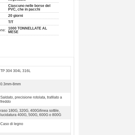
Ciascuno nelle borse del
PVC, che in pacchi
20 giorni
T/T
1000 TONNELLATE AL
one:
MESE
TP 304 304L 316L
0.3mm-8mm
Saldato, precisione rotolata, trafilato a
freddo
raso 180G, 320G, 400G/linea sottile,
lucidatura 400G, 500G, 600G o 800G
Caso di legno