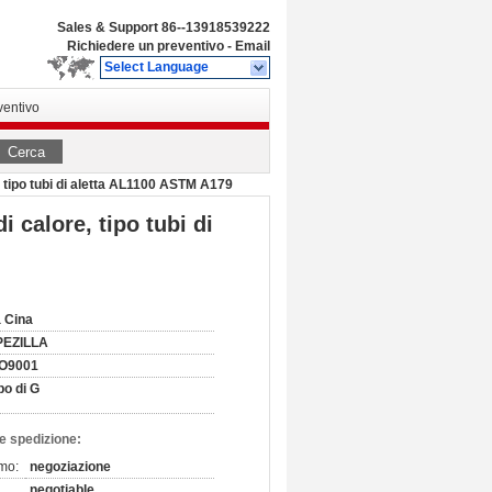
Sales & Support
86--13918539222
Richiedere un preventivo
-
Email
Select Language
ventivo
Cerca
, tipo tubi di aletta AL1100 ASTM A179
 calore, tipo tubi di
 Cina
PEZILLA
SO9001
po di G
e spedizione:
imo:
negoziazione
negotiable