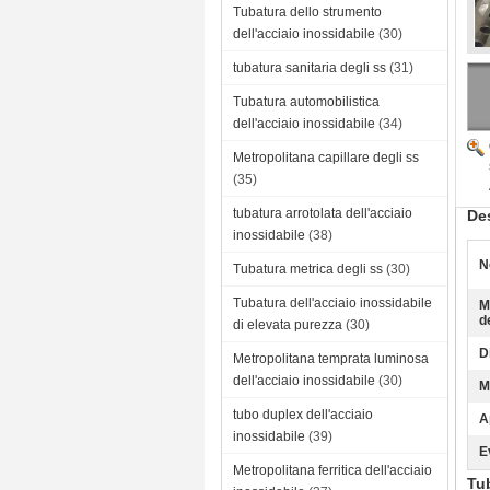
Tubatura dello strumento
dell'acciaio inossidabile
(30)
tubatura sanitaria degli ss
(31)
Tubatura automobilistica
dell'acciaio inossidabile
(34)
Metropolitana capillare degli ss
(35)
tubatura arrotolata dell'acciaio
Des
inossidabile
(38)
N
Tubatura metrica degli ss
(30)
Tubatura dell'acciaio inossidabile
M
de
di elevata purezza
(30)
D
Metropolitana temprata luminosa
dell'acciaio inossidabile
(30)
M
tubo duplex dell'acciaio
A
inossidabile
(39)
E
Metropolitana ferritica dell'acciaio
Tub