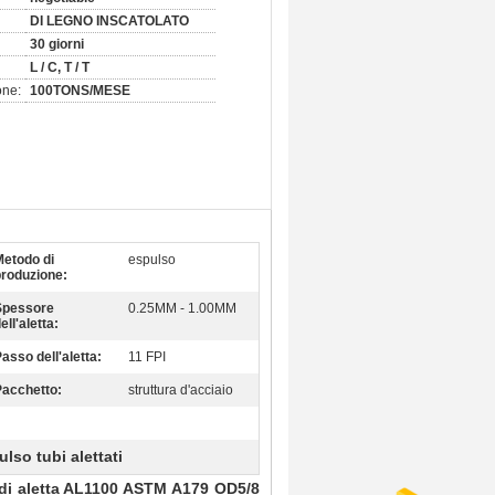
DI LEGNO INSCATOLATO
30 giorni
L / C, T / T
one:
100TONS/MESE
Metodo di
espulso
produzione:
Spessore
0.25MM - 1.00MM
ell'aletta:
asso dell'aletta:
11 FPI
Pacchetto:
struttura d'acciaio
ulso tubi alettati
i di aletta AL1100 ASTM A179 OD5/8