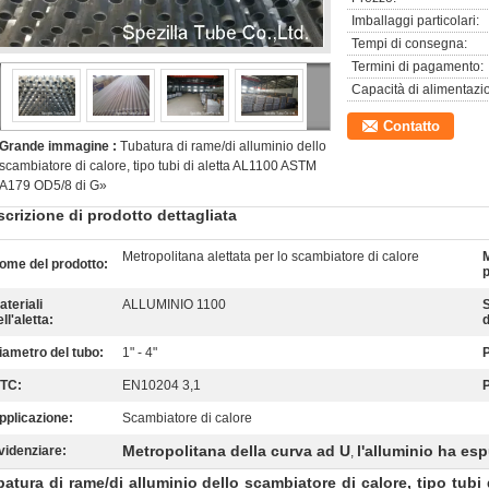
Imballaggi particolari:
Tempi di consegna:
Termini di pagamento:
Capacità di alimentazi
Contatto
Grande immagine :
Tubatura di rame/di alluminio dello
scambiatore di calore, tipo tubi di aletta AL1100 ASTM
A179 OD5/8 di G»
crizione di prodotto dettagliata
Metropolitana alettata per lo scambiatore di calore
ome del prodotto:
ateriali
ALLUMINIO 1100
ll'aletta:
d
iametro del tubo:
1" - 4"
P
TC:
EN10204 3,1
pplicazione:
Scambiatore di calore
Metropolitana della curva ad U
l'alluminio ha esp
videnziare:
,
atura di rame/di alluminio dello scambiatore di calore, tipo tub