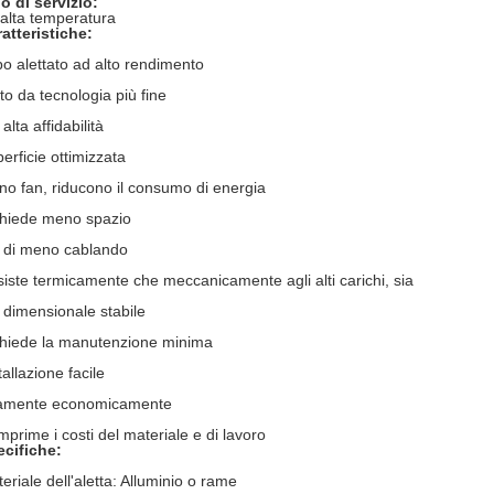
o di servizio:
alta temperatura
atteristiche:
o alettato ad alto rendimento
to da tecnologia più fine
 alta affidabilità
erficie ottimizzata
o fan, riducono il consumo di energia
hiede meno spazio
 di meno cablando
iste termicamente che meccanicamente agli alti carichi, sia
 dimensionale stabile
hiede la manutenzione minima
tallazione facile
tamente economicamente
prime i costi del materiale e di lavoro
cifiche:
eriale dell'aletta: Alluminio o rame