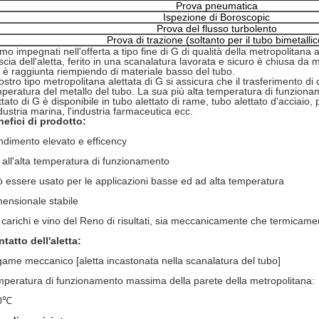
Prova pneumatica
Ispezione di Boroscopic
Prova del flusso turbolento
Prova di trazione (soltanto per il tubo bimetallic
mo impegnati nell'offerta a tipo fine di G di qualità della metropolitana 
iscia dell'aletta, ferito in una scanalatura lavorata e sicuro è chiusa da 
 è raggiunta riempiendo di materiale basso del tubo.
nostro tipo metropolitana alettata di G si assicura che il trasferimento di
peratura del metallo del tubo. La sua più alta temperatura di funzionam
ttato di G è disponibile in tubo alettato di rame, tubo alettato d'acciaio,
ndustria marina, l'industria farmaceutica ecc.
efici di prodotto:
dimento elevato e efficency
 all'alta temperatura di funzionamento
 essere usato per le applicazioni basse ed ad alta temperatura
ensionale stabile
i carichi e vino del Reno di risultati, sia meccanicamente che termicame
tatto dell'aletta:
ame meccanico [aletta incastonata nella scanalatura del tubo]
peratura di funzionamento massima della parete della metropolitana:
0℃