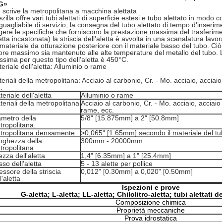
 G»
G scrive la metropolitana a macchina alettata
zilla offre vari tubi alettati di superficie estesi e tubo alettato in modo c
guagliabile di servizio, la consegna del tubo alettato di tempo d'inserimen
gere le specifiche che forniscono la prestazione massima del trasferimen
etta incastonata) la striscia dell'aletta è avvolta in una scanalatura la
materiale da otturazione posteriore con il materiale basso del tubo. Ciò 
ore massimo sia mantenuto alle alte temperature del metallo del tubo.
sima per questo tipo dell'aletta è 450°C.
eriale dell'aletta: Alluminio o rame
eriali della metropolitana: Acciaio al carbonio, Cr. - Mo. acciaio, acciai
.
eriale dell'aletta
Alluminio o rame
eriali della metropolitana
Acciaio al carbonio, Cr. - Mo. acciaio, acciaio
rame, ecc.
ametro della
5/8" [15.875mm] a 2" [50.8mm]
tropolitana.
tropolitana densamente
>0,065" [1.65mm] secondo il materiale del t
nghezza della
300mm - 20000mm
tropolitana
ezza dell'aletta
1,4" [6.35mm] a 1" [25.4mm]
so dell'aletta
5 - 13 alette per pollice
ssore della striscia
0,012" [0.30mm] a 0,020" [0.50mm]
l'aletta
Ispezioni e prove
G-aletta; L-aletta; LL-aletta; Chilolitro-aletta; tubi alettati d
Composizione chimica
Proprietà meccaniche
Prova idrostatica