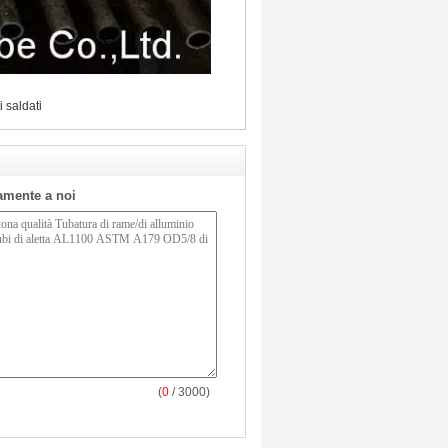
i saldati
tamente a noi
(
0
/ 3000)