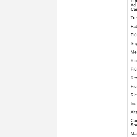
Tip
Ad 
Car
Tub
Fat
Più
Sup
Men
Ric
Più
Res
Più
Ric
Ins
Al
Com
Spe
Mat