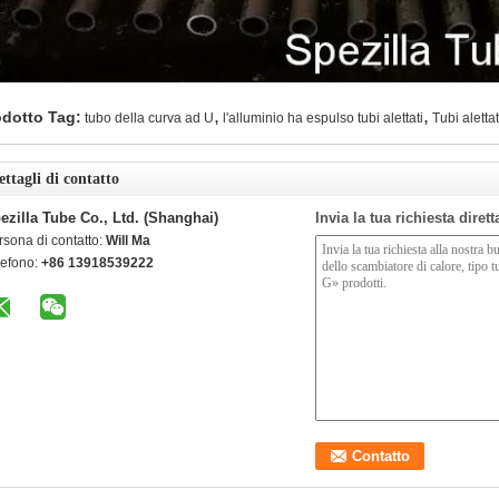
,
,
odotto Tag:
tubo della curva ad U
l'alluminio ha espulso tubi alettati
Tubi alettat
ettagli di contatto
ezilla Tube Co., Ltd. (Shanghai)
Invia la tua richiesta diret
rsona di contatto:
Will Ma
lefono:
+86 13918539222