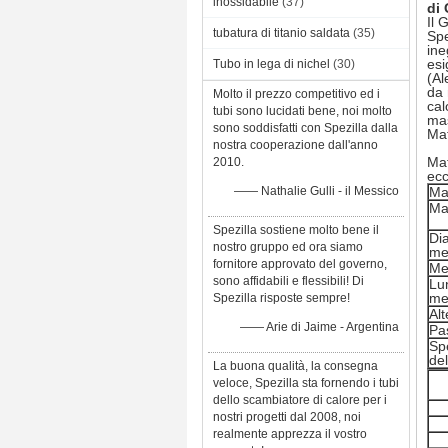
inossidabile
(37)
di
Il 
tubatura di titanio saldata
(35)
Spe
ine
esi
Tubo in lega di nichel
(30)
(Al
da 
Molto il prezzo competitivo ed i
cal
tubi sono lucidati bene, noi molto
mas
sono soddisfatti con Spezilla dalla
Mat
nostra cooperazione dall'anno
Mat
2010.
ecc
—— Nathalie Gulli - il Messico
Mat
Mat
Spezilla sostiene molto bene il
Di
nostro gruppo ed ora siamo
me
fornitore approvato del governo,
Me
sono affidabili e flessibili! Di
Lu
me
Spezilla risposte sempre!
Alt
—— Arie di Jaime - Argentina
Pas
Spe
del
La buona qualità, la consegna
veloce, Spezilla sta fornendo i tubi
dello scambiatore di calore per i
nostri progetti dal 2008, noi
realmente apprezza il vostro