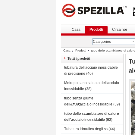
Casa
Prodotti
Circa noi
Categories
Casa
Prodotti
tubo dello scambiatore di calore
OD5/8 di G»
Tutti i prodotti
Tu
tubatura dell'acciaio inossidabile
al
di precisione
(40)
Metropolitana saldata dell'acciaio
inossidabile
(38)
tubo senza giunte
dell&#39;acciaio inossidabile
(39)
tubo dello scambiatore di calore
dell'acciaio inossidabile
(62)
Tubatura idraulica degli ss
(44)