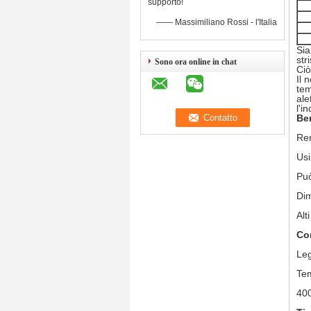
supporto!
—— Massimiliano Rossi - l'Italia
Sia
str
Sono ora online in chat
Ciò
Il 
tem
ale
l'i
Ben
Ren
Usi
Può
Dim
Alt
Con
Leg
Tem
40