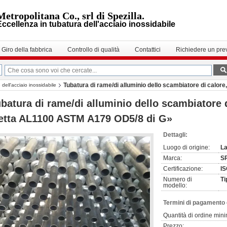
Metropolitana Co., srl di Spezilla.
Eccellenza in tubatura dell'acciaio inossidabile
Giro della fabbrica
Controllo di qualità
Contattici
Richiedere un pre
Tubatura di rame/di alluminio dello scambiatore di calore
 dell'acciaio inossidabile
batura di rame/di alluminio dello scambiatore di
etta AL1100 ASTM A179 OD5/8 di G»
Dettagli:
Luogo di origine:
La
Marca:
S
Certificazione:
I
Numero di
Ti
modello:
Termini di pagamento 
Quantità di ordine min
Prezzo: