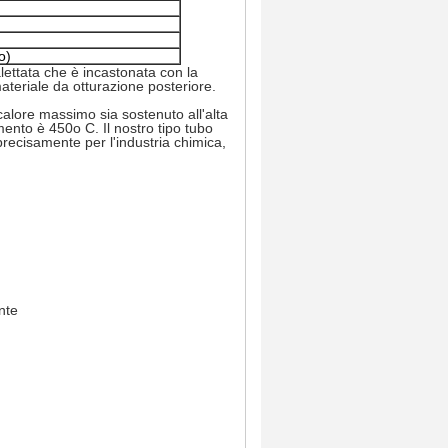
o)
alettata che è incastonata con la
materiale da otturazione posteriore.
 calore massimo sia sostenuto all'alta
ento è 450o C. Il nostro tipo tubo
 precisamente per l'industria chimica,
nte