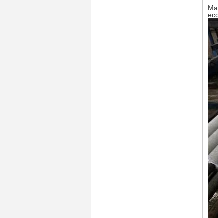
Mat
ecc