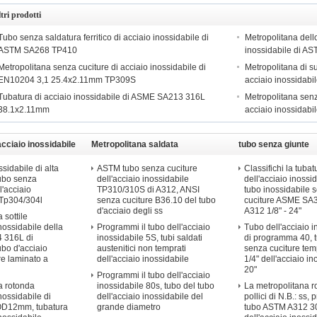
tri prodotti
Tubo senza saldatura ferritico di acciaio inossidabile di
Metropolitana dell
ASTM SA268 TP410
inossidabile di 
Metropolitana senza cuciture di acciaio inossidabile di
Metropolitana di su
EN10204 3,1 25.4x2.11mm TP309S
acciaio inossidab
Tubatura di acciaio inossidabile di ASME SA213 316L
Metropolitana senz
38.1x2.11mm
acciaio inossidabi
acciaio inossidabile
Metropolitana saldata
tubo senza giunte
dell'acciaio inossidabile
dell&#39;acciaio in
sidabile di alta
ASTM tubo senza cuciture
Classifichi la tubat
tubo senza
dell'acciaio inossidabile
dell'acciaio inossid
l'acciaio
TP310/310S di A312, ANSI
tubo inossidabile 
 Tp304/304l
senza cuciture B36.10 del tubo
cuciture ASME S
d'acciaio degli ss
A312 1/8" - 24"
 sottile
inossidabile della
Programmi il tubo dell'acciaio
Tubo dell'acciaio i
 316L di
inossidabile 5S, tubi saldati
di programma 40, 
ubo d'acciaio
austenitici non temprati
senza cuciture te
re laminato a
dell'acciaio inossidabile
1/4" dell'acciaio in
20"
Programmi il tubo dell'acciaio
a rotonda
inossidabile 80s, tubo del tubo
La metropolitana r
inossidabile di
dell'acciaio inossidabile del
pollici di N.B.: ss,
OD12mm, tubatura
grande diametro
tubo ASTM A312 3