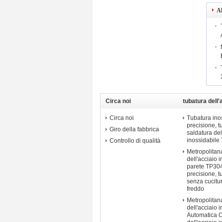
Al
Circa noi
tubatura dell'
di precisione
Circa noi
Tubatura inos
precisione, 
Giro della fabbrica
saldatura del
inossidabile
Controllo di qualità
Metropolitana
dell'acciaio 
parete TP304
precisione, t
senza cucitu
freddo
Metropolitan
dell'acciaio 
Automatica 