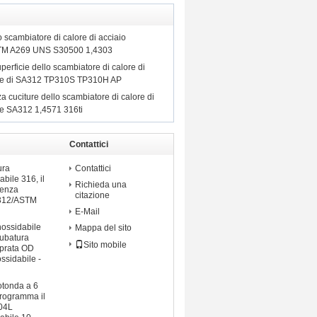
o scambiatore di calore di acciaio
ASTM A269 UNS S30500 1,4303
perficie dello scambiatore di calore di
ile di SA312 TP310S TP310H AP
a cuciture dello scambiatore di calore di
le SA312 1,4571 316ti
Contattici
ossidabile
ura
Contattici
abile 316, il
Richieda una
senza
citazione
A312/ASTM
E-Mail
nossidabile
Mappa del sito
tubatura
Sito mobile
mprata OD
ossidabile -
otonda a 6
 programma il
04L