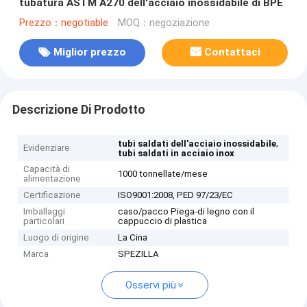
tubatura ASTM A270 dell'acciaio inossidabile di BPE
Prezzo：negotiable
MOQ：negoziazione
Miglior prezzo
Contattaci
Descrizione Di Prodotto
,
tubi saldati dell'acciaio inossidabile
Evidenziare
tubi saldati in acciaio inox
Capacità di
1000 tonnellate/mese
alimentazione
Certificazione
ISO9001:2008, PED 97/23/EC
Imballaggi
caso/pacco Piega-di legno con il
particolari
cappuccio di plastica
Luogo di origine
La Cina
Marca
SPEZILLA
Osservi più