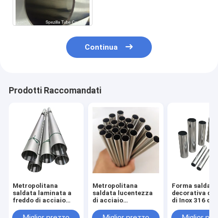
tubatura ASTM A270
dell'acciaio inossidabile di
BPE
Continua
Prodotti Raccomandati
Metropolitana
Metropolitana
Forma saldata
saldata laminata a
saldata lucentezza
decorativa di 
freddo di acciaio
di acciaio
di Inox 316 del
inossidabile che
inossidabile per le
metropolitana 
lucida tubo 304
guardie della
acciaio inossi
Miglior prezzo
Miglior prezzo
Miglior pr