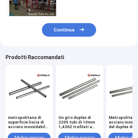
del gas del grado 2205 EFW
dell'acciaio inossidabile
Continua
Prodotti Raccomandati
metropolitana di
Un giro duplex di
Metropolitana 
superficie liscia di
2205 tubi di 10mm
acciaio inossi
acciaio inossidabile
1,4362 trafilati a
del duplex di T
del duplex di 32mm
freddo ha modellato
Welding ASTM
UNS S32205
per lo scambia
Miglior prezzo
Miglior prezzo
Miglior pr