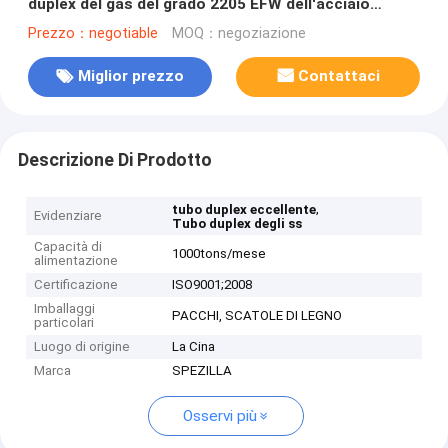
duplex del gas del grado 2205 EFW dell'acciaio
inossidabile
Prezzo：negotiable
MOQ：negoziazione
Miglior prezzo
Contattaci
Descrizione Di Prodotto
,
tubo duplex eccellente
Evidenziare
Tubo duplex degli ss
Capacità di
1000tons/mese
alimentazione
Certificazione
ISO9001;2008
Imballaggi
PACCHI, SCATOLE DI LEGNO
particolari
Luogo di origine
La Cina
Marca
SPEZILLA
Osservi più