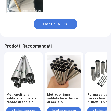
di 12000MM, saldante tubo
d'acciaio leggermente saldato
Continua
Prodotti Raccomandati
Metropolitana
Metropolitana
Forma saldata
saldata laminata a
saldata lucentezza
decorativa di 
freddo di acciaio
di acciaio
di Inox 316 del
inossidabile che
inossidabile per le
metropolitana 
lucida tubo 304
guardie della
acciaio inossi
Miglior prezzo
Miglior prezzo
Miglior pr