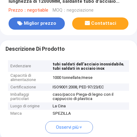
lunghezza di 12000MM, saldante tubo d'acciaio
leggermente saldato
Prezzo：negotiable
MOQ：negoziazione
Miglior prezzo
Contattaci
Descrizione Di Prodotto
,
tubi saldati dell'acciaio inossidabile
Evidenziare
tubi saldati in acciaio inox
Capacità di
1000 tonnellate/mese
alimentazione
Certificazione
ISO9001:2008, PED 97/23/EC
Imballaggi
caso/pacco Piega-di legno con il
particolari
cappuccio di plastica
Luogo di origine
La Cina
Marca
SPEZILLA
Osservi più