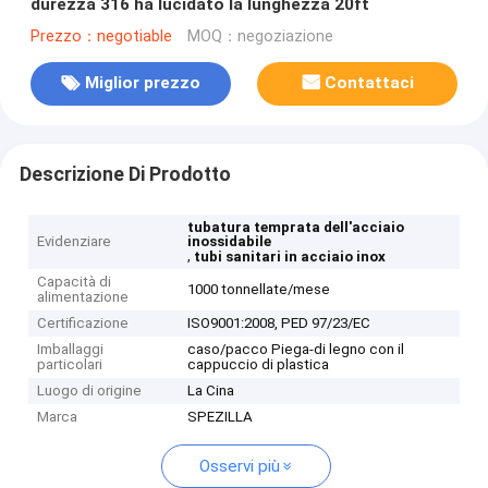
durezza 316 ha lucidato la lunghezza 20ft
Prezzo：negotiable
MOQ：negoziazione
Miglior prezzo
Contattaci
Descrizione Di Prodotto
tubatura temprata dell'acciaio
Evidenziare
inossidabile
,
tubi sanitari in acciaio inox
Capacità di
1000 tonnellate/mese
alimentazione
Certificazione
ISO9001:2008, PED 97/23/EC
Imballaggi
caso/pacco Piega-di legno con il
particolari
cappuccio di plastica
Luogo di origine
La Cina
Marca
SPEZILLA
Osservi più