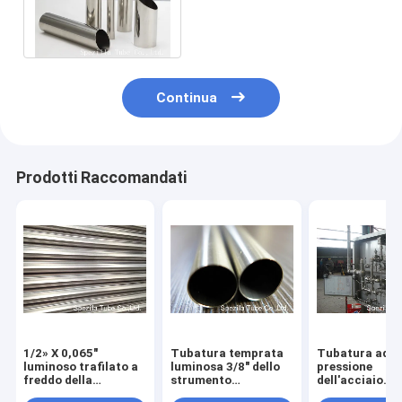
durezza 316 ha lucidato la
lunghezza 20ft
Continua
Prodotti Raccomandati
1/2» X 0,065"
Tubatura temprata
Tubatura ad a
luminoso trafilato a
luminosa 3/8" dello
pressione
freddo della
strumento
dell'acciaio
tubatura dello
dell'acciaio
inossidabile 3