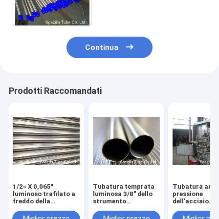
della tubatura dello
strumento 316L 1/2» X
0,065"
Continua
Prodotti Raccomandati
1/2» X 0,065"
Tubatura temprata
Tubatura ad a
luminoso trafilato a
luminosa 3/8" dello
pressione
freddo della
strumento
dell'acciaio
tubatura dello
dell'acciaio
inossidabile 3
strumento
inossidabile 304 X
senza cuciture
Miglior prezzo
Miglior prezzo
Miglior pr