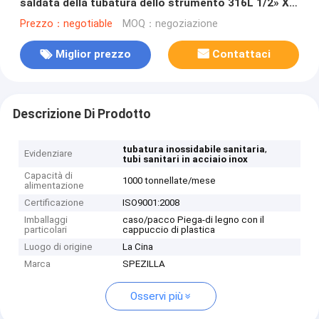
saldata della tubatura dello strumento 316L 1/2» X
0,065"
Prezzo：negotiable
MOQ：negoziazione
Miglior prezzo
Contattaci
Descrizione Di Prodotto
,
tubatura inossidabile sanitaria
Evidenziare
tubi sanitari in acciaio inox
Capacità di
1000 tonnellate/mese
alimentazione
Certificazione
ISO9001:2008
Imballaggi
caso/pacco Piega-di legno con il
particolari
cappuccio di plastica
Luogo di origine
La Cina
Marca
SPEZILLA
Osservi più