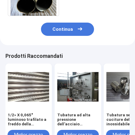
strumento dell'acciaio
inossidabile 304 X 0,035" X
20FT
Continua
Prodotti Raccomandati
1/2» X 0,065"
Tubatura ad alta
Tubatura sen
luminoso trafilato a
pressione
cuciture dell'a
freddo della
dell'acciaio
inossidabile di
tubatura dello
inossidabile 304
TP304L, tubo
strumento
senza cuciture,
d'acciaio roto
Miglior prezzo
Miglior prezzo
Miglior pr