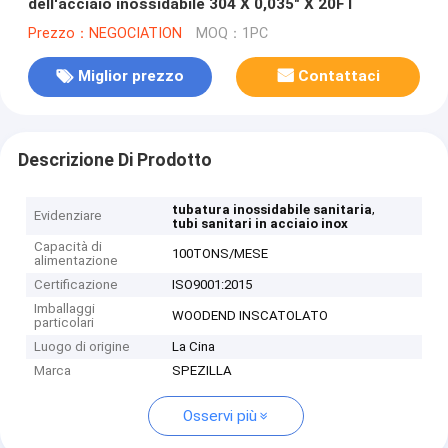
dell'acciaio inossidabile 304 X 0,035" X 20FT
Prezzo：NEGOCIATION
MOQ：1PC
Miglior prezzo
Contattaci
Descrizione Di Prodotto
,
tubatura inossidabile sanitaria
Evidenziare
tubi sanitari in acciaio inox
Capacità di
100TONS/MESE
alimentazione
Certificazione
ISO9001:2015
Imballaggi
WOODEND INSCATOLATO
particolari
Luogo di origine
La Cina
Marca
SPEZILLA
Osservi più