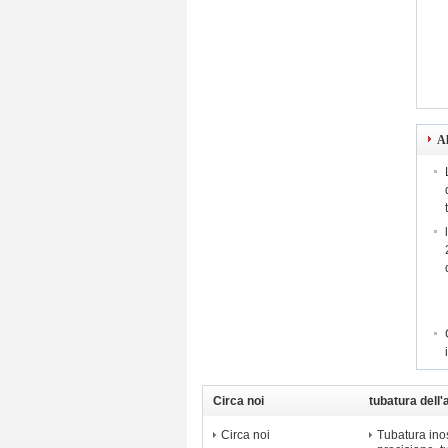
Al
Circa noi
tubatura dell'
di precisione
Circa noi
Tubatura inos