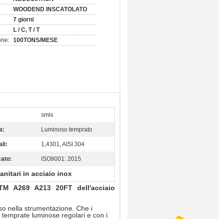
WOODEND INSCATOLATO
7 giorni
L / C, T / T
one:
100TONS/MESE
smls
a:
Luminoso temprato
li:
1,4301, AISI 304
cato:
ISO9001: 2015
anitari in acciaio inox
STM A269 A213 20FT dell'acciaio
uso nella strumentazione. Che i
 temprate luminose regolari e con i