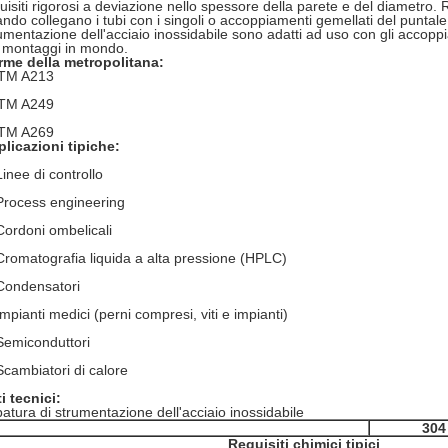
uisiti rigorosi a deviazione nello spessore della parete e del diametro. R
ndo collegano i tubi con i singoli o accoppiamenti gemellati del puntale.
umentazione dell'acciaio inossidabile sono adatti ad uso con gli accoppia
 montaggi in mondo.
rme della metropolitana:
TM A213
TM A249
TM A269
licazioni tipiche:
Linee di controllo
Process engineering
Cordoni ombelicali
Cromatografia liquida a alta pressione (HPLC)
Condensatori
Impianti medici (perni compresi, viti e impianti)
Semiconduttori
Scambiatori di calore
i tecnici:
atura di strumentazione dell'acciaio inossidabile
304
Requisiti chimici tipici