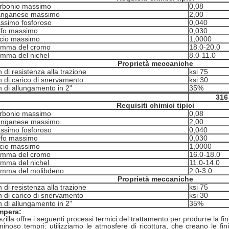
rbonio massimo
0,08
nganese massimo
2,00
ssimo fosforoso
0,040
lfo massimo
0,030
licio massimo
1,0000
mma del cromo
18.0-20.0
mma del nichel
8.0-11.0
Proprietà meccaniche
 di resistenza alla trazione
ksi 75
n di carico di snervamento
ksi 30
n di allungamento in 2"
35%
316
Requisiti chimici tipici
rbonio massimo
0,08
nganese massimo
2,00
ssimo fosforoso
0,040
lfo massimo
0,030
licio massimo
1,0000
mma del cromo
16.0-18.0
mma del nichel
11.0-14.0
mma del molibdeno
2.0-3.0
Proprietà meccaniche
 di resistenza alla trazione
ksi 75
n di carico di snervamento
ksi 30
n di allungamento in 2"
35%
mpera:
zilla offre i seguenti processi termici del trattamento per produrre la fini
inoso tempri: utilizziamo le atmosfere di ricottura, che creano le fin