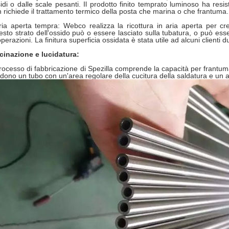
idi o dalle scale pesanti. Il prodotto finito temprato luminoso ha res
 richiede il trattamento termico della posta che marina o che frantuma.
ria aperta tempra: Webco realizza la ricottura in aria aperta per cre
sto strato dell'ossido può o essere lasciato sulla tubatura, o può e
operazioni. La finitura superficia ossidata è stata utile ad alcuni clienti
cinazione e lucidatura:
processo di fabbricazione di Spezilla comprende la capacità per frantuma
dono un tubo con un'area regolare della cucitura della saldatura e un 