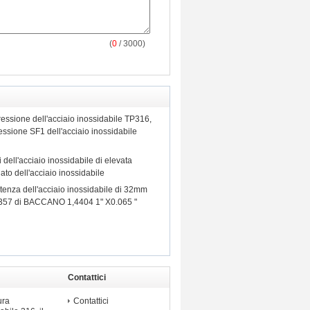
(
0
/ 3000)
ressione dell'acciaio inossidabile TP316,
ressione SF1 dell'acciaio inossidabile
i dell'acciaio inossidabile di elevata
ato dell'acciaio inossidabile
istenza dell'acciaio inossidabile di 32mm
10357 di BACCANO 1,4404 1" X0.065 "
Contattici
ossidabile
ura
Contattici