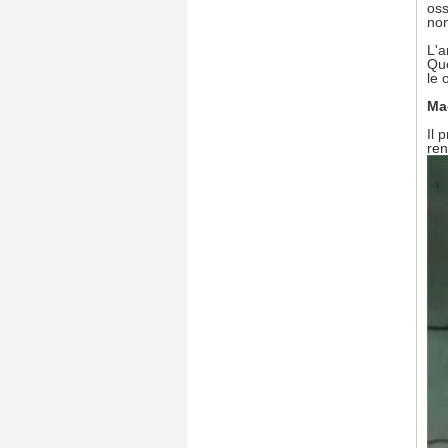
oss
non
L'a
Que
le 
Ma
Il 
ren