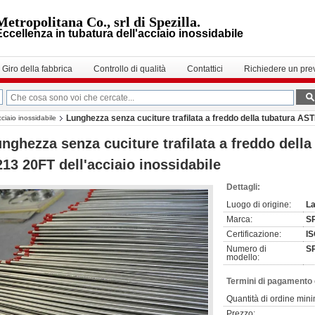
Metropolitana Co., srl di Spezilla.
Eccellenza in tubatura dell'acciaio inossidabile
Giro della fabbrica
Controllo di qualità
Contattici
Richiedere un pre
Lunghezza senza cuciture trafilata a freddo della tubatura AS
ciaio inossidabile
nghezza senza cuciture trafilata a freddo dell
13 20FT dell'acciaio inossidabile
Dettagli:
Luogo di origine:
La
Marca:
S
Certificazione:
I
Numero di
S
modello:
Termini di pagamento 
Quantità di ordine min
Prezzo: