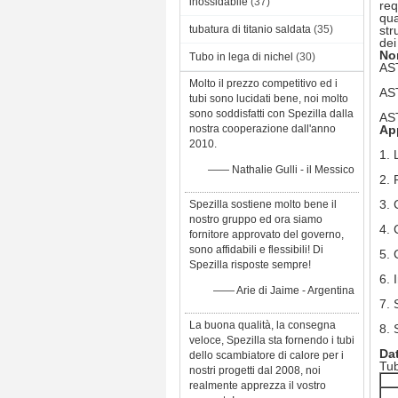
inossidabile
(37)
req
qua
tubatura di titanio saldata
(35)
str
dei
No
Tubo in lega di nichel
(30)
AS
Molto il prezzo competitivo ed i
AS
tubi sono lucidati bene, noi molto
sono soddisfatti con Spezilla dalla
AS
nostra cooperazione dall'anno
App
2010.
1. 
—— Nathalie Gulli - il Messico
2. 
3. 
Spezilla sostiene molto bene il
nostro gruppo ed ora siamo
4. 
fornitore approvato del governo,
sono affidabili e flessibili! Di
5. 
Spezilla risposte sempre!
6. 
—— Arie di Jaime - Argentina
7. 
La buona qualità, la consegna
8. 
veloce, Spezilla sta fornendo i tubi
Dat
dello scambiatore di calore per i
Tub
nostri progetti dal 2008, noi
realmente apprezza il vostro