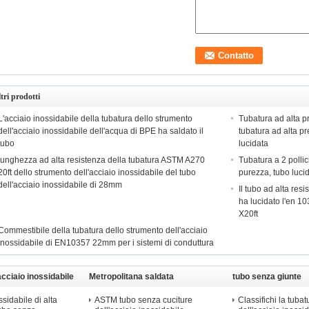
tri prodotti
L'acciaio inossidabile della tubatura dello strumento
Tubatura ad alta p
dell'acciaio inossidabile dell'acqua di BPE ha saldato il
tubatura ad alta p
tubo
lucidata
lunghezza ad alta resistenza della tubatura ASTM A270
Tubatura a 2 pollic
20ft dello strumento dell'acciaio inossidabile del tubo
purezza, tubo lucid
dell'acciaio inossidabile di 28mm
Il tubo ad alta res
ha lucidato l'en 
X20ft
Commestibile della tubatura dello strumento dell'acciaio
inossidabile di EN10357 22mm per i sistemi di conduttura
acciaio inossidabile
Metropolitana saldata
tubo senza giunte
dell'acciaio inossidabile
dell&#39;acciaio in
sidabile di alta
ASTM tubo senza cuciture
Classifichi la tubat