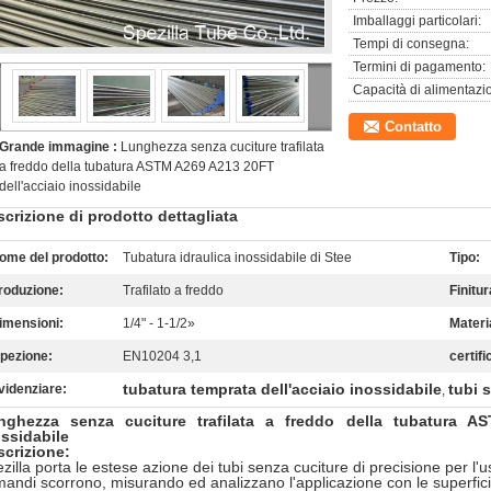
Imballaggi particolari:
Tempi di consegna:
Termini di pagamento:
Capacità di alimentazi
Contatto
Grande immagine :
Lunghezza senza cuciture trafilata
a freddo della tubatura ASTM A269 A213 20FT
dell'acciaio inossidabile
crizione di prodotto dettagliata
ome del prodotto:
Tubatura idraulica inossidabile di Stee
Tipo:
roduzione:
Trafilato a freddo
Finitur
imensioni:
1/4" - 1-1/2»
Materia
spezione:
EN10204 3,1
certifi
tubatura temprata dell'acciaio inossidabile
tubi s
videnziare:
,
nghezza senza cuciture trafilata a freddo della tubatura A
ssidabile
scrizione:
zilla porta le estese azione dei tubi senza cuciture di precisione per l'
andi scorrono, misurando ed analizzano l'applicazione con le superfici