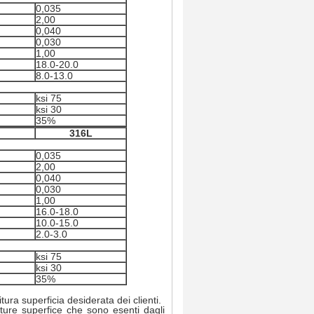
0,035
2,00
0,040
0,030
1,00
18.0-20.0
8.0-13.0
ksi 75
ksi 30
35%
316L
0,035
2,00
0,040
0,030
1,00
16.0-18.0
10.0-15.0
2.0-3.0
ksi 75
ksi 30
35%
tura superficia desiderata dei clienti.
iture superfice che sono esenti dagli