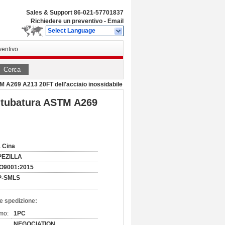
Sales & Support
86-021-57701837
Richiedere un preventivo
-
Email
Select Language
ventivo
Cerca
TM A269 A213 20FT dell'acciaio inossidabile
a tubatura ASTM A269
 Cina
PEZILLA
SO9001:2015
P-SMLS
e spedizione:
imo:
1PC
NEGOCIATION