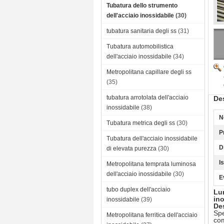
Tubatura dello strumento
dell'acciaio inossidabile
(30)
tubatura sanitaria degli ss
(31)
Tubatura automobilistica
dell'acciaio inossidabile
(34)
Metropolitana capillare degli ss
(35)
tubatura arrotolata dell'acciaio
Des
inossidabile
(38)
N
Tubatura metrica degli ss
(30)
P
Tubatura dell'acciaio inossidabile
D
di elevata purezza
(30)
I
Metropolitana temprata luminosa
dell'acciaio inossidabile
(30)
E
tubo duplex dell'acciaio
Lu
ino
inossidabile
(39)
De
Spe
Metropolitana ferritica dell'acciaio
com