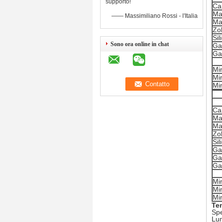
supporto!
Ca
Ma
—— Massimiliano Rossi - l'Italia
Ma
Zo
Si
Sono ora online in chat
Ga
Ga
Min
Mi
Mi
Ca
Ma
Ma
Zo
Si
Ga
Ga
Ga
Min
Mi
Mi
Te
Spe
Lum