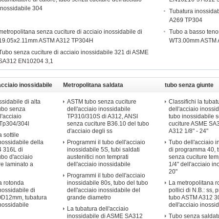
inossidabile 304
Tubatura inossid
A269 TP304
metropolitana senza cuciture di acciaio inossidabile di
Tubo a basso tenor
19.05x2.11mm ASTM A312 TP304H
WT3.00mm ASTM 
Tubo senza cuciture di acciaio inossidabile 321 di ASME
SA312 EN10204 3,1
acciaio inossidabile
Metropolitana saldata
tubo senza giunte
dell'acciaio inossidabile
dell&#39;acciaio in
sidabile di alta
ASTM tubo senza cuciture
Classifichi la tubat
tubo senza
dell'acciaio inossidabile
dell'acciaio inossid
l'acciaio
TP310/310S di A312, ANSI
tubo inossidabile 
 Tp304/304l
senza cuciture B36.10 del tubo
cuciture ASME S
d'acciaio degli ss
A312 1/8" - 24"
 sottile
inossidabile della
Programmi il tubo dell'acciaio
Tubo dell'acciaio i
 316L di
inossidabile 5S, tubi saldati
di programma 40, 
ubo d'acciaio
austenitici non temprati
senza cuciture te
re laminato a
dell'acciaio inossidabile
1/4" dell'acciaio in
20"
Programmi il tubo dell'acciaio
a rotonda
inossidabile 80s, tubo del tubo
La metropolitana r
inossidabile di
dell'acciaio inossidabile del
pollici di N.B.: ss,
OD12mm, tubatura
grande diametro
tubo ASTM A312 3
inossidabile
dell'acciaio inossi
La tubatura dell'acciaio
inossidabile di ASME SA312
Tubo senza saldat