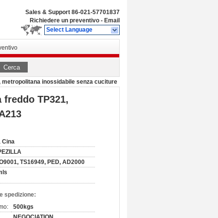
Sales & Support
86-021-57701837
Richiedere un preventivo
-
Email
Select Language
ventivo
Cerca
, metropolitana inossidabile senza cuciture
 a freddo TP321,
 A213
 Cina
PEZILLA
O9001, TS16949, PED, AD2000
mls
e spedizione:
imo:
500kgs
NEGOCIATION