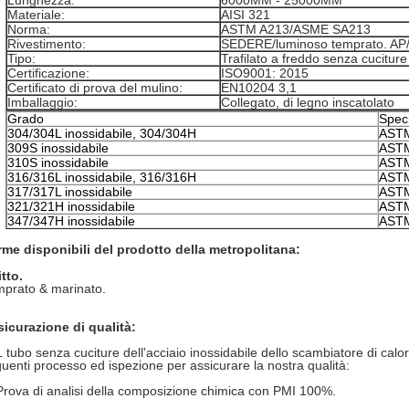
Lunghezza:
6000MM - 25000MM
Materiale:
AISI 321
Norma:
ASTM A213/ASME SA213
Rivestimento:
SEDERE/luminoso temprato. AP/
Tipo:
Trafilato a freddo senza cuciture
Certificazione:
ISO9001: 2015
Certificato di prova del mulino:
EN10204 3,1
Imballaggio:
Collegato, di legno inscatolato
Grado
Speci
304/304L inossidabile, 304/304H
ASTM
309S inossidabile
ASTM
310S inossidabile
ASTM
316/316L inossidabile, 316/316H
ASTM
317/317L inossidabile
ASTM
321/321H inossidabile
ASTM
347/347H inossidabile
ASTM
me disponibili del prodotto della metropolitana:
itto.
prato & marinato.
icurazione di qualità:
 tubo senza cuciture dell'acciaio inossidabile dello scambiatore di calo
uenti processo ed ispezione per assicurare la nostra qualità:
Prova di analisi della composizione chimica con PMI 100%.