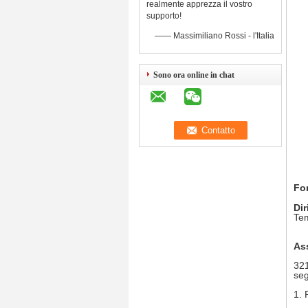
realmente apprezza il vostro
supporto!
—— Massimiliano Rossi - l'Italia
Sono ora online in chat
For
Dir
Tem
Ass
321
seg
1.