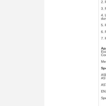
2.
3.
4.
dur
5.
6.
7.
App
Eva
Co
Met
Spe
AS
AS
AS
EN
Spe