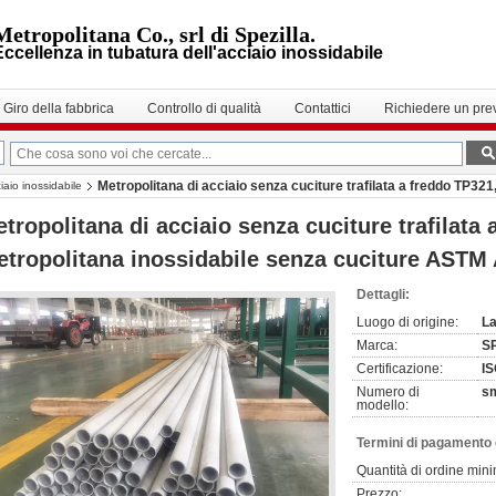
Metropolitana Co., srl di Spezilla.
Eccellenza in tubatura dell'acciaio inossidabile
Giro della fabbrica
Controllo di qualità
Contattici
Richiedere un pre
Metropolitana di acciaio senza cuciture trafilata a freddo TP321
aio inossidabile
tropolitana di acciaio senza cuciture trafilata
tropolitana inossidabile senza cuciture ASTM
Dettagli:
Luogo di origine:
La
Marca:
S
Certificazione:
IS
Numero di
s
modello:
Termini di pagamento 
Quantità di ordine min
Prezzo: