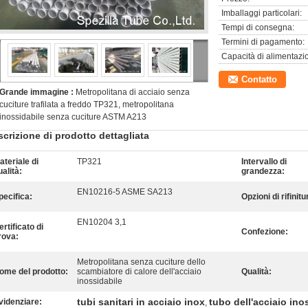
Imballaggi particolari:
Tempi di consegna:
Termini di pagamento:
Capacità di alimentazi
Contatto
Grande immagine :
Metropolitana di acciaio senza
cuciture trafilata a freddo TP321, metropolitana
inossidabile senza cuciture ASTM A213
crizione di prodotto dettagliata
ateriale di
TP321
Intervallo di
ualità:
grandezza:
EN10216-5 ASME SA213
pecifica:
Opzioni di rifinitu
EN10204 3,1
ertificato di
Confezione:
rova:
Metropolitana senza cuciture dello
ome del prodotto:
scambiatore di calore dell'acciaio
Qualità:
inossidabile
tubi sanitari in acciaio inox
tubo dell'acciaio ino
videnziare:
,