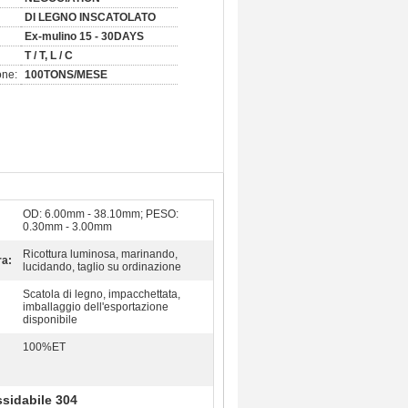
DI LEGNO INSCATOLATO
Ex-mulino 15 - 30DAYS
T / T, L / C
one:
100TONS/MESE
OD: 6.00mm - 38.10mm; PESO:
0.30mm - 3.00mm
Ricottura luminosa, marinando,
ra:
lucidando, taglio su ordinazione
Scatola di legno, impacchettata,
imballaggio dell'esportazione
disponibile
100%ET
ssidabile 304