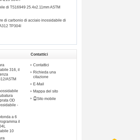
abile di TS16949 25.4x2.11mm ASTM
e di carbonio di acciaio inossidabile di
A312 TP304l
Contattici
ossidabile
ura
Contattici
abile 316, il
Richieda una
senza
citazione
A312/ASTM
E-Mail
nossidabile
Mappa del sito
tubatura
Sito mobile
mprata OD
ossidabile -
otonda a 6
 programma il
04L
dabile 10
ura