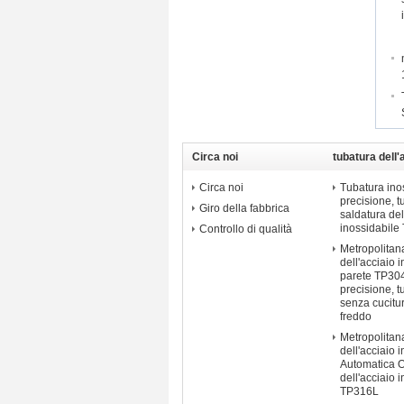
Circa noi
tubatura dell'
di precisione
Circa noi
Tubatura inos
precisione, 
Giro della fabbrica
saldatura del
inossidabile
Controllo di qualità
Metropolitana
dell'acciaio 
parete TP304
precisione, t
senza cucitu
freddo
Metropolitan
dell'acciaio 
Automatica 
dell'acciaio 
TP316L