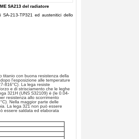
SME SA213 del radiatore
ici SA-213-TP321 ed austenitici dello
o titanio con buona resistenza della
 dopo l'esposizione alle temperature
7-816°C). La lega resiste
forzo e di strisciamento che le leghe
lega 321H (UNS S32109) è (le 0.04-
 per resistenza allo scorrimento
°C). Nella maggior parte delle
oppia. La lega 321 non può essere
Può essere saldata ed elaborata