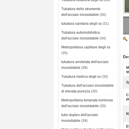
Tubatura idraulica degli ss
(44)
Tubatura dello strumento
dell'acciaio inossidabile
(30)
tubatura sanitaria degli ss
(31)
Tubatura automobilistica
dell'acciaio inossidabile
(34)
Metropolitana capillare degli ss
(35)
Des
tubatura arrotolata dell'acciaio
inossidabile
(38)
M
q
Tubatura metrica degli ss
(30)
S
Tubatura dell'acciaio inossidabile
di elevata purezza
(30)
C
p
Metropolitana temprata luminosa
dell'acciaio inossidabile
(30)
N
tubo duplex dell'acciaio
inossidabile
(39)
E