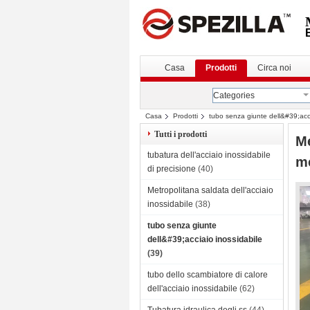
Casa
Prodotti
Circa noi
Categories
Casa
Prodotti
tubo senza giunte dell&#39;acci
ASTM A213
Tutti i prodotti
Me
tubatura dell'acciaio inossidabile
me
di precisione
(40)
Metropolitana saldata dell'acciaio
inossidabile
(38)
tubo senza giunte
dell&#39;acciaio inossidabile
(39)
tubo dello scambiatore di calore
dell'acciaio inossidabile
(62)