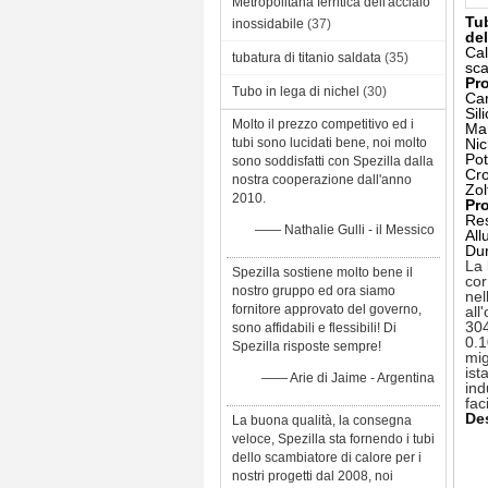
Metropolitana ferritica dell'acciaio
Tub
inossidabile
(37)
del
Cal
tubatura di titanio saldata
(35)
sca
Pro
Tubo in lega di nichel
(30)
Car
Sil
Molto il prezzo competitivo ed i
Ma
tubi sono lucidati bene, noi molto
Nic
Pot
sono soddisfatti con Spezilla dalla
Cro
nostra cooperazione dall'anno
Zol
2010.
Pr
Res
—— Nathalie Gulli - il Messico
All
Dur
La 
Spezilla sostiene molto bene il
cor
nostro gruppo ed ora siamo
nel
fornitore approvato del governo,
all
304
sono affidabili e flessibili! Di
0.1
Spezilla risposte sempre!
mig
ist
—— Arie di Jaime - Argentina
ind
fac
De
La buona qualità, la consegna
veloce, Spezilla sta fornendo i tubi
dello scambiatore di calore per i
nostri progetti dal 2008, noi