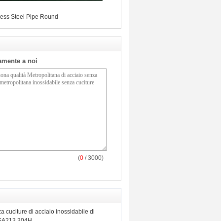
less Steel Pipe Round
tamente a noi
(
0
/ 3000)
 cuciture di acciaio inossidabile di
SA213 304H