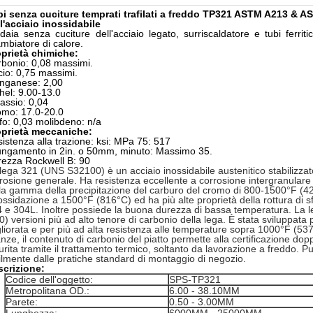
i senza cuciture temprati trafilati a freddo TP321 ASTM A213 & A
l'acciaio inossidabile
daia senza cuciture dell'acciaio legato, surriscaldatore e tubi ferrit
mbiatore di calore.
prietà chimiche:
bonio: 0,08 massimi.
icio: 0,75 massimi.
nganese: 2,00
hel: 9.00-13.0
assio: 0,04
mo: 17.0-20.0
fo: 0,03 molibdeno: n/a
oprietà meccaniche:
istenza alla trazione
:
ksi: MPa 75: 517
ungamento in 2in. o 50mm, minuto: Massimo 35.
ezza Rockwell B: 90
lega 321 (UNS S32100) è un acciaio inossidabile austenitico stabilizzat
rosione generale. Ha resistenza eccellente a corrosione intergranulare
la gamma della precipitazione del carburo del cromo di 800-1500°F (42
'ossidazione a 1500°F (816°C) ed ha più alte proprietà della rottura di s
 e 304L. Inoltre possiede la buona durezza di bassa temperatura. La 
0) versioni più ad alto tenore di carbonio della lega. È stata sviluppata
liorata e per più ad alta resistenza alle temperature sopra 1000°F (537
anze, il contenuto di carbonio del piatto permette alla certificazione d
urita tramite il trattamento termico, soltanto da lavorazione a freddo. 
ilmente dalle pratiche standard di montaggio di negozio.
scrizione:
Codice dell'oggetto:
SPS-TP321
Metropolitana OD.:
6.00 - 38.10MM
Parete:
0.50 - 3.00MM