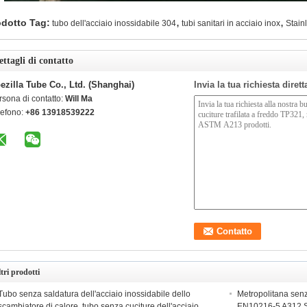
,
,
odotto Tag:
tubo dell'acciaio inossidabile 304
tubi sanitari in acciaio inox
Stain
ettagli di contatto
ezilla Tube Co., Ltd. (Shanghai)
Invia la tua richiesta diret
rsona di contatto:
Will Ma
lefono:
+86 13918539222
tri prodotti
Tubo senza saldatura dell'acciaio inossidabile dello
Metropolitana senza
scambiatore di calore, tubo senza cuciture dell'acciaio
EN10216-5 A312 