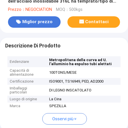
dell'acciaio inossidabile 316L ha temprato/tipo di
Pikcled ASTM A213
Prezzo：NEGOCIATION
MOQ：500kgs
Miglior prezzo
Contattaci
Descrizione Di Prodotto
,
Metropolitana della curva ad U
Evidenziare
l'alluminio ha espulso tubi alettati
Capacità di
100TONS/MESE
alimentazione
Certificazione
ISO9001, TS16949, PED, AD2000
Imballaggi
DI LEGNO INSCATOLATO
particolari
Luogo di origine
La Cina
Marca
SPEZILLA
Osservi più