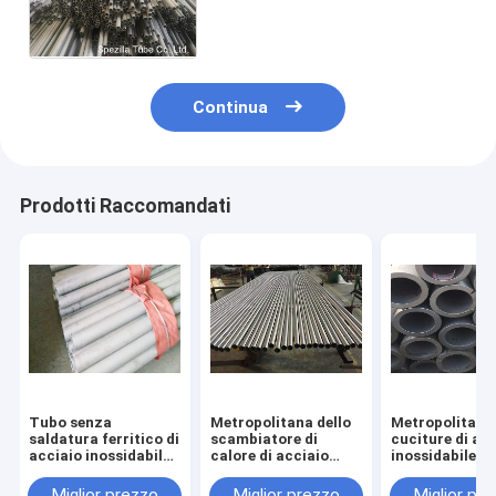
dell'acciaio inossidabile 316L
ha temprato/tipo di Pikcled
ASTM A213
Continua
Prodotti Raccomandati
Tubo senza
Metropolitana dello
Metropolitana
saldatura ferritico di
scambiatore di
cuciture di ac
acciaio inossidabile
calore di acciaio
inossidabile di
di ASTM SA268
inossidabile di ASTM
EN10204 3,1
TP410
A269 UNS S30500
25.4x2.11mm
Miglior prezzo
Miglior prezzo
Miglior pr