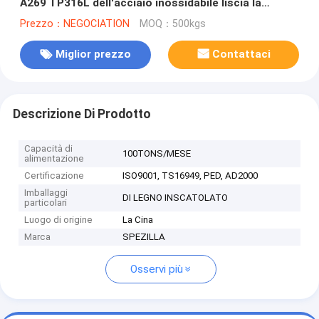
A269 TP316L dell'acciaio inossidabile liscia la
superficie
Prezzo：NEGOCIATION
MOQ：500kgs
Miglior prezzo
Contattaci
Descrizione Di Prodotto
Capacità di
100TONS/MESE
alimentazione
Certificazione
ISO9001, TS16949, PED, AD2000
Imballaggi
DI LEGNO INSCATOLATO
particolari
Luogo di origine
La Cina
Marca
SPEZILLA
Osservi più