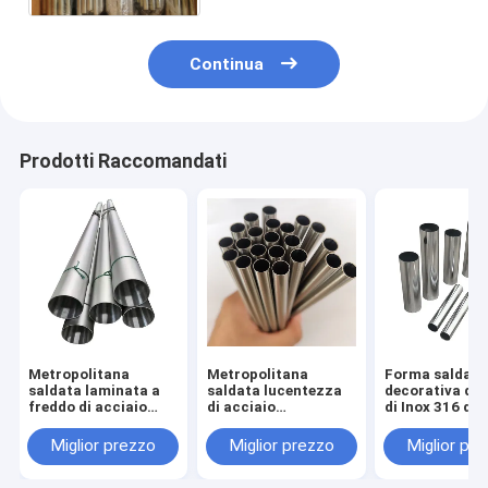
superficie
Continua
Prodotti Raccomandati
Metropolitana
Metropolitana
Forma saldata
saldata laminata a
saldata lucentezza
decorativa di 
freddo di acciaio
di acciaio
di Inox 316 del
inossidabile che
inossidabile per le
metropolitana 
lucida tubo 304
guardie della
acciaio inossi
Miglior prezzo
Miglior prezzo
Miglior pr
finestra decorative
per il corrima