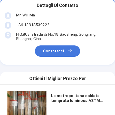
Dettagli Di Contatto
Mr. Will Ma
+86 13918539222
H.Q.803, strada di No.18 Baosheng, Songjiang,
Shanghai, Cina
Contattaci
Ottieni Il Miglior Prezzo Per
La metropolitana saldata
temprata luminosa ASTM
A269 TP316L dell'acciaio
inossidabile liscia la